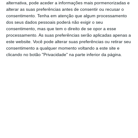
alternativa, pode aceder a informações mais pormenorizadas e
alterar as suas preferências antes de consentir ou recusar o
consentimento.
Tenha em atenção que algum processamento
Novo Governo vai ter 43 secretários de Estado. Veja
dos seus dados pessoais poderá não exigir o seu
aqui
consentimento, mas que tem o direito de se opor a esse
Ler Mais
processamento. As suas preferências serão aplicadas apenas a
este website. Você pode alterar suas preferências ou retirar seu
consentimento a qualquer momento voltando a este site e
No entanto, a Google ainda não tem um
clicando no botão "Privacidade" na parte inferior da página.
nome para apresentar. Sobre se a função
será ocupada interinamente ou se já estava
escolhido um novo diretor-geral, fonte oficial
da Google Portugal responde apenas:
“Nos
próximos meses, iremos designar quem irá
liderar a Google em Portugal, durante este
período.”
Bernardo Correia, oficialmente
country