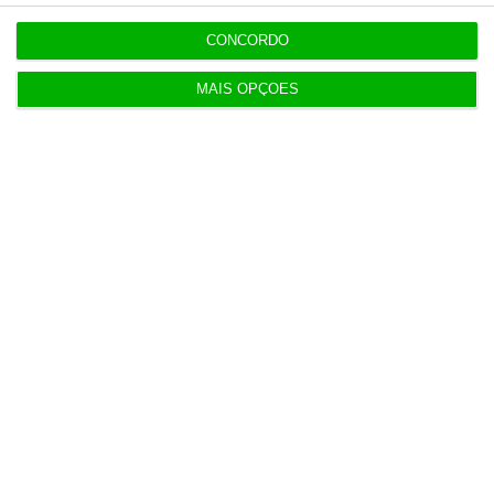
CONCORDO
MAIS OPÇÕES
Populares
Portugal não pode ser apenas passagem
6 Agosto 2026
Espanha prepara programa de mísseis até 6 mil
milhões
3 Agosto 2026
Novos preços dos taxis só mudam 30 dias após lei
dos TVDE
3 Agosto 2026