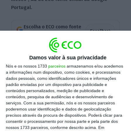
Portugal.
Escolha o ECO como fonte
›
Escolher
preferida no Google
“Estamos felizes por ver o Bernardo dar este
Damos valor à sua privacidade
passo na sua carreira e desejamos-lhe as
Nós e os nossos 1733
parceiros
armazenamos e/ou acedemos
maiores felicidades para o exercício desta
a informações num dispositivo, como cookies, e processamos
função”, começa por dizer a empresa, quando
dados pessoais, como identificadores únicos e informações
questionada pelo ECO sobre como ficará a
padrão enviadas por um dispositivo para publicidade e
conteúdos personalizados, medição de publicidade e
liderança da Google Portugal.
“Os contributos
conteúdos, pesquisa de audiências e desenvolvimento de
do Bernardo para ajudar Portugal e as
serviços.
Com a sua permissão, nós e os nossos parceiros
empresas locais a alcançarem o próximo nível
poderemos usar identificação e dados de geolocalização
precisos através da procura de dispositivos. Poderá clicar para
na sua transformação digital foram de um
consentir o processamento por nossa parte e pela parte dos
valor inestimável”, acrescenta.
nossos 1733 parceiros, conforme descrito acima. Em