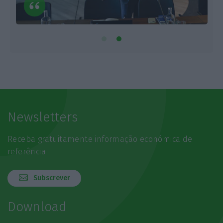
Newsletters
Receba gratuitamente informação económica de
referência
Subscrever
Download