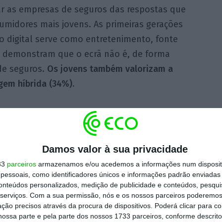
r as empresas de seguros das respostas que
midores mais jovens. As primeiras gerações
digital serve como entretenimento, fonte
o demonstram que o ecrã não é, de forma
de seguros.
Os jovens também valorizam a
gem híbrida (34%).
sso de comprar um seguro não é fácil.
Muitos
ões recebidas durante a compra: 41%
sseram que não era de todo compreensível e
Damos valor à sua privacidade
mplexidade tanto do processo como da
33
parceiros
armazenamos e/ou acedemos a informações num dispositi
pode desencorajar as pessoas de se
essoais, como identificadores únicos e informações padrão enviadas 
conteúdos personalizados, medição de publicidade e conteúdos, pesqui
 estudo.
serviços.
Com a sua permissão, nós e os nossos parceiros poderemos 
ção precisos através da procura de dispositivos. Poderá clicar para co
ram que os seguros desempenhem na sua
ossa parte e pela parte dos nossos 1733 parceiros, conforme descrit