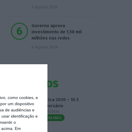
5 Agosto 2026
Governo aprova
investimento de 1,58 mil
milhões nas redes
6 Agosto 2026
Eventos
vo, como cookies, e
Fábrica 2030 – 10.º
por um dispositivo
Aniversário
sa de audiências e
14/10/2026
usar identificação e
SAIBA MAIS
nsentir o
o acima. Em