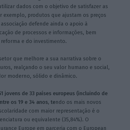
ilizar dados com o objetivo de satisfazer as
r exemplo, produtos que ajustam os preços
 associação defende ainda o apoio à
ficação de processos e informações, bem
eforma e do investimento.
etor que melhore a sua narrativa sobre o
guros, realçando o seu valor humano e social,
r moderno, sólido e dinâmico.
1 jovens de 33 países europeus (incluindo de
tre os 19 e 34 anos, te
ndo os mais novos
escolaridade com maior representação é o
enciatura ou equivalente (35,84%). O
nsurance Europe em parceria com o European