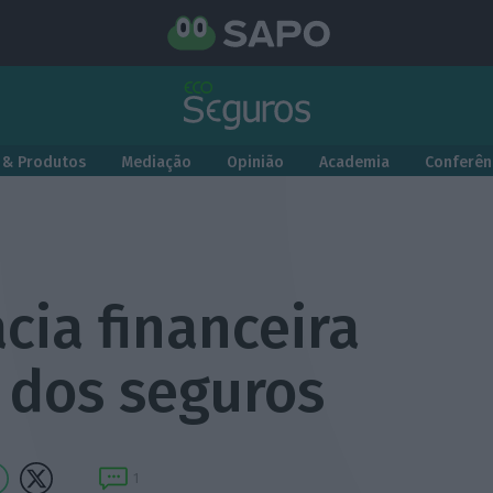
 & Produtos
Mediação
Opinião
Academia
Conferên
acia financeira
 dos seguros
1