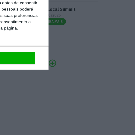
s antes de consentir
 pessoais poderá
3.º Local Summit
s suas preferências
07/10/2026
 consentimento a
SAIBA MAIS
da página.