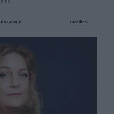
bros.
›
a no Google
Escolher