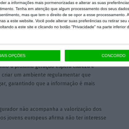
eder a informações mais pormenorizadas e alterar as suas preferência
 ir além da simples indemnização em caso de
timento.
Tenha em atenção que algum processamento dos seus dados
uradoras devem ser ativas na promoção de
nsentimento, mas que tem o direito de se opor a esse processamento. A
as a este website. Você pode alterar suas preferências ou retirar seu
ando numa presença mais próxima. Além
tando a este site e clicando no botão "Privacidade" na parte inferior 
rtilhar dados com as empresas.
europeus compreendem a importância dos
AIS OPÇÕES
CONCORDO
n, diretora-geral da Insurance Europe. “
Dá-
mo a próxima geração espera clareza e
e criar um ambiente regulamentar que
ar, garantindo que a informação é mais
segurador não acompanha a valorização dos
dos jovens europeus afirma não ter interesse