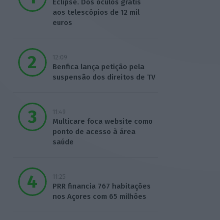
Eclipse. Dos óculos grátis
aos telescópios de 12 mil
euros
12:09
Benfica lança petição pela
suspensão dos direitos de TV
11:49
Multicare foca website como
ponto de acesso à área
saúde
11:25
PRR financia 767 habitações
nos Açores com 65 milhões