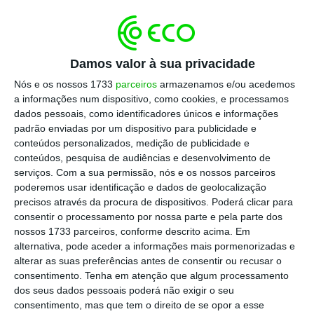
paralisadas.
Damos valor à sua privacidade
A guerra comercial
Nós e os nossos 1733
parceiros
armazenamos e/ou acedemos
a informações num dispositivo, como cookies, e processamos
entre os EUA e a China
dados pessoais, como identificadores únicos e informações
está a beneficiar outros
padrão enviadas por um dispositivo para publicidade e
conteúdos personalizados, medição de publicidade e
parceiros comerciais da
conteúdos, pesquisa de audiências e desenvolvimento de
China, particularmente
serviços.
Com a sua permissão, nós e os nossos parceiros
a União Europeia, que
poderemos usar identificação e dados de geolocalização
precisos através da procura de dispositivos. Poderá clicar para
fica espelhada por uma
consentir o processamento por nossa parte e pela parte dos
subida de 2,9% das
nossos 1733 parceiros, conforme descrito acima. Em
alternativa, pode aceder a informações mais pormenorizadas e
trocas comerciais entre
alterar as suas preferências antes de consentir ou recusar o
a China e a União
consentimento.
Tenha em atenção que algum processamento
Europeia neste período.
dos seus dados pessoais poderá não exigir o seu
consentimento, mas que tem o direito de se opor a esse