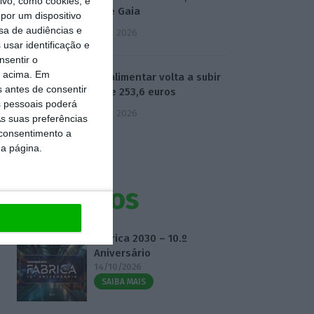
vo, como cookies, e
Neves e Gaia
por um dispositivo
sa de audiências e
5 Agosto 2026
usar identificação e
nsentir o
o acima. Em
Cabaz alimentar volta a subir
s antes de consentir
e atinge 253,6 euros
 pessoais poderá
5 Agosto 2026
s suas preferências
 consentimento a
da página.
Eventos
Fábrica 2030 – 10.º
Aniversário
14/10/2026
SAIBA MAIS