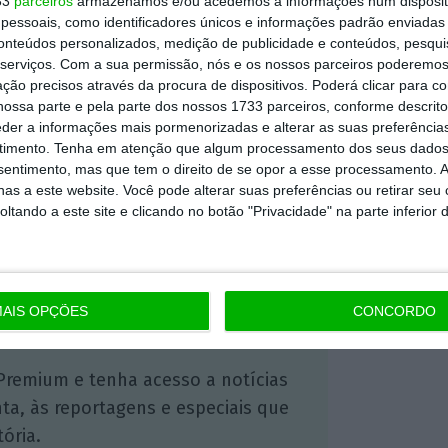
33
parceiros
armazenamos e/ou acedemos a informações num dispositi
essoais, como identificadores únicos e informações padrão enviadas 
 tribunal são meros meios e instrumentos para
conteúdos personalizados, medição de publicidade e conteúdos, pesqui
nal, a empresa brasileira.
serviços.
Com a sua permissão, nós e os nossos parceiros poderemos 
ção precisos através da procura de dispositivos. Poderá clicar para co
ossa parte e pela parte dos nossos 1733 parceiros, conforme descrit
eder a informações mais pormenorizadas e alterar as suas preferência
https://eco.sapo.pt/2025/06/11/antiga-tap-sgps-tem-de-pagar-177-milhoes-a-azul-ate-23-de-junho/
Copiar
timento.
Tenha em atenção que algum processamento dos seus dados
nsentimento, mas que tem o direito de se opor a esse processamento. A
as a este website. Você pode alterar suas preferências ou retirar seu
tando a este site e clicando no botão "Privacidade" na parte inferior 
 ECO Premium
mação é mais importante do que
AIS OPÇÕES
CONCORDO
dependente e rigoroso.
Premium e tenha acesso a notícias
nta, às reportagens e especiais que
ória.