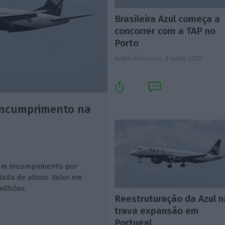
Brasileira Azul começa a
concorrer com a TAP no
Porto
André Veríssimo,
3 Junho 2025
incumprimento na
e um incumprimento por
iada de ativos. Valor em
milhões.
Reestruturação da Azul 
trava expansão em
Portugal