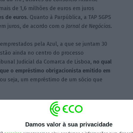
mais de 1,6 milhões de euros em juros
es de euros
. Quanto à Parpública, a TAP SGPS
 em juros, de acordo com o
Jornal de Negócios
.
 emprestados pela Azul, a que se juntam 30
estão ainda no centro do processo
bunal Judicial da Comarca de Lisboa,
no qual
 que o empréstimo obrigacionista emitido em
 ou seja, um empréstimo de um sócio que
-feira, a Azul alega que a contestação
o propósito: enriquecer ilicitamente à conta
 privada da Azul e da ALAB”,
que faz parte do
Damos valor à sua privacidade
dadeiro golpe visando enganar e prejudicar