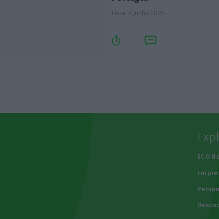
Lusa,
6 Junho 2025
Exp
e
ECO N
Empre
Person
Descod