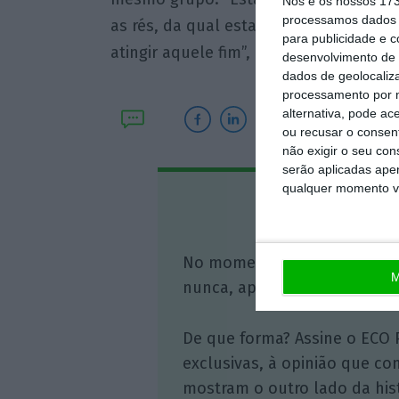
Nós e os nossos 17
processamos dados p
as rés, da qual esta ação judicial e o
para publicidade e 
atingir aquele fim”, defendeu, em tribu
desenvolvimento de 
dados de geolocaliza
processamento por n
alternativa, pode ac
ou recusar o consen
não exigir o seu co
serão aplicadas apen
qualquer momento vol
Assine o
No momento em que a infor
M
nunca, apoie o jornalismo in
De que forma? Assine o ECO 
exclusivas, à opinião que co
mostram o outro lado da hist