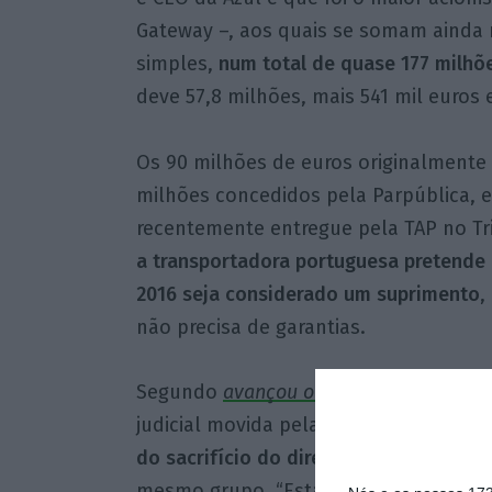
Gateway –, aos quais se somam ainda 
simples,
num total de quase 177 milhõ
deve 57,8 milhões, mais 541 mil euros
Os 90 milhões de euros originalmente
milhões concedidos pela Parpública, 
recentemente entregue pela TAP no Tri
a transportadora portuguesa pretende
2016 seja considerado um suprimento
,
não precisa de garantias.
Segundo
avançou o Público
esta quarta
judicial movida pela TAP tem “um
únic
do sacrifício do direito à propriedade
mesmo grupo. “Estamos perante um ver