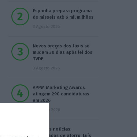
Espanha prepara programa
de mísseis até 6 mil milhões
3 Agosto 2026
Novos preços dos taxis só
mudam 30 dias após lei dos
TVDE
3 Agosto 2026
APPM Marketing Awards
atingem 290 candidaturas
em 2026
4 Agosto 2026
Hoje nas notícias:
certificados de aforro, Luís