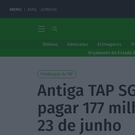
MENU
MAIL
JORNAIS
Últimas
Advocatus
ECOseguros
T
Orçamento do Estado 
Privatização da TAP
Antiga TAP S
pagar 177 mil
23 de junho