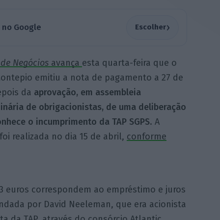
›
a no Google
Escolher
 de Negócios
avança
esta quarta-feira que o
ontepio emitiu a nota de pagamento a 27 de
epois da
aprovação, em assembleia
inária de obrigacionistas, de uma deliberação
onhece o incumprimento da TAP SGPS
. A
foi realizada no dia 15 de abril,
conforme
,73 euros correspondem ao empréstimo e juros
ndada por David Neeleman, que era acionista
ta da TAP, através do consórcio Atlantic