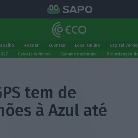
rabalho
eRadar
EContas
Local Online
Capital Verde
2027
Caso Luís Neves
Exames nacionais
Privatização d
GPS tem de
hões à Azul até