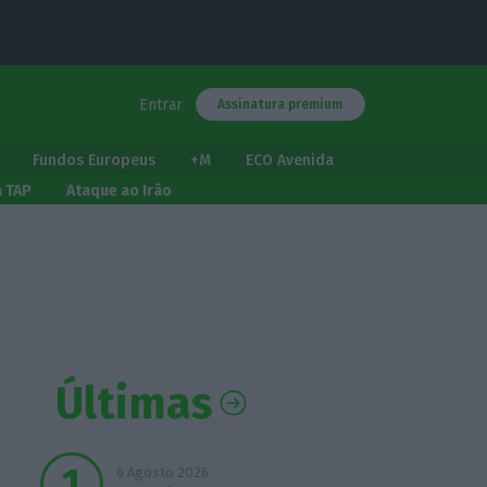
Entrar
Assinatura premium
Fundos Europeus
+M
ECO Avenida
a TAP
Ataque ao Irão
Últimas
6 Agosto 2026