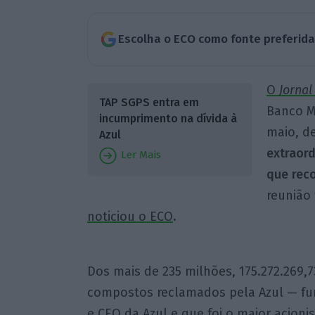
Escolha o ECO como fonte preferid
O
Jornal
TAP SGPS entra em
Banco M
incumprimento na dívida à
maio, d
Azul
extraord
Ler Mais
que rec
reunião 
noticiou o ECO
.
Dos mais de 235 milhões, 175.272.269
compostos reclamados pela Azul — fu
e CEO da Azul e que foi o maior acionis