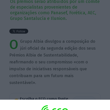
Os prémios serão atribuídos por um comité
de especialistas provenientes de
organizações como Panasef, Forética, AEC,
Grupo Santalucía e Ilunion.
O
Grupo Albia divulgou a composição do
júri oficial da segunda edição dos seus
Prémios Albia de Sustentabilidade,
reafirmando o seu compromisso «com o
impulso de iniciativas responsáveis que
contribuam para um futuro mais
sustentável».
Escolha o ECO como fonte
›
Escolher
preferida no Google