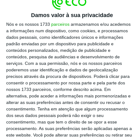
Como novidade em relação à primeira edição,
Damos valor à sua privacidade
junta-se ao comité Ana María López de San
Nós e os nossos 1733
parceiros
armazenamos e/ou acedemos
Román, diretora de Ética, Sustentabilidade e
a informações num dispositivo, como cookies, e processamos
dados pessoais, como identificadores únicos e informações
Alianças da Ilunion, cuja experiência trará
padrão enviadas por um dispositivo para publicidade e
«uma visão enriquecedora e complementar
conteúdos personalizados, medição de publicidade e
ao processo de avaliação, especialmente no
conteúdos, pesquisa de audiências e desenvolvimento de
serviços.
Com a sua permissão, nós e os nossos parceiros
âmbito social». Juntamente com ela, fazem
poderemos usar identificação e dados de geolocalização
parte do júri Fernando Pablo Moreno, diretor-
precisos através da procura de dispositivos. Poderá clicar para
geral de Supervisão e Gestão de Riscos do
consentir o processamento por nossa parte e pela parte dos
nossos 1733 parceiros, conforme descrito acima. Em
Grupo Santalucía e presidente do Comité de
alternativa, pode aceder a informações mais pormenorizadas e
Sustentabilidade da empresa; Alejandro
alterar as suas preferências antes de consentir ou recusar o
Quinzán, secretário-geral da Associação
consentimento.
Tenha em atenção que algum processamento
dos seus dados pessoais poderá não exigir o seu
Nacional de Serviços Funerários (Panasef);
consentimento, mas que tem o direito de se opor a esse
Susana Posada, CEO e fundadora da Aubrens
processamento. As suas preferências serão aplicadas apenas a
Europa; Avelino Brito, diretor-geral da AEC;
este website. Você pode alterar suas preferências ou retirar seu