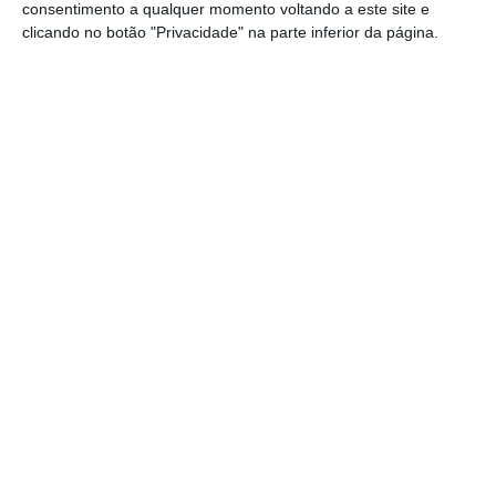
consentimento a qualquer momento voltando a este site e
Pablo García, gestor sénior ESG da Forética, e
clicando no botão "Privacidade" na parte inferior da página.
Carlos Gallego, diretor de sustentabilidade,
comunicação e marketing do Grupo Albia.
A este respeito, Carlos Gallego salientou que
«nesta segunda edição, continuamos a
apostar firmemente na sustentabilidade
como uma prioridade. Estamos orgulhosos de
contar novamente com o apoio de entidades
de referência, que nos ajudam a dar
visibilidade a projetos transformadores com
impacto ou potencial impacto no setor
funerário. A sua participação como júri reforça
o valor destes prémios e o nosso
compromisso com um futuro mais