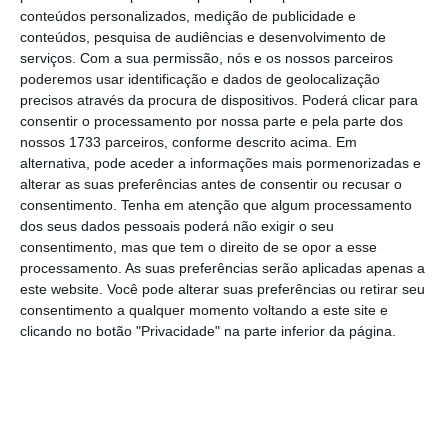
conteúdos personalizados, medição de publicidade e
“salários justos são um pressuposto
conteúdos, pesquisa de audiências e desenvolvimento de
necessário para a dignificação do trabalho e
serviços.
Com a sua permissão, nós e os nossos parceiros
poderemos usar identificação e dados de geolocalização
para a qualidade de vida dos trabalhadores,
precisos através da procura de dispositivos. Poderá clicar para
contribuindo para uma melhor justiça social,
consentir o processamento por nossa parte e pela parte dos
num quadro de desenvolvimento
nossos 1733 parceiros, conforme descrito acima. Em
alternativa, pode aceder a informações mais pormenorizadas e
socioeconómico harmonioso do país”.
alterar as suas preferências antes de consentir ou recusar o
consentimento.
Tenha em atenção que algum processamento
dos seus dados pessoais poderá não exigir o seu
consentimento, mas que tem o direito de se opor a esse
processamento. As suas preferências serão aplicadas apenas a
este website. Você pode alterar suas preferências ou retirar seu
consentimento a qualquer momento voltando a este site e
clicando no botão "Privacidade" na parte inferior da página.