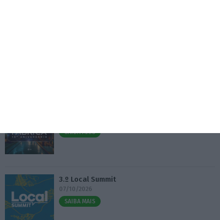
Destroços de foguetão da SpaceX deverão colidir
com Lua
5 Agosto 2026
Eventos
Fábrica 2030 – 10.º Aniversário
14/10/2026
SAIBA MAIS
3.º Local Summit
07/10/2026
SAIBA MAIS