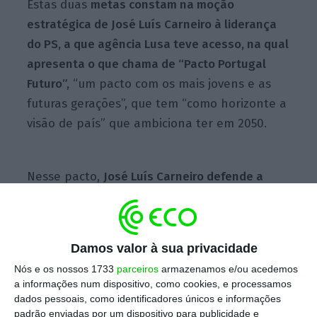
Estas duas
metas constam na moção
estratégica de José Luís Carneiro à liderança
do PS, a que agência Lusa teve acesso, na qual
apresenta o que chama de “Pacto Portugal
Futuro”,
“um pacto com os mais jovens e as
futuras gerações”, que tem “como horizonte a
visão de país” que ambiciona ter em 2050.
Nesse pacto,
José Luís Carneiro defende a
necessidade de uma “política sólida de
aumento dos rendimentos e de diminuição da
carga fiscal, de forma a que, no prazo de 10
Damos valor à sua privacidade
anos, o salário médio português alcance o
Nós e os nossos 1733
parceiros
armazenamos e/ou acedemos
salário médio europeu”.
a informações num dispositivo, como cookies, e processamos
dados pessoais, como identificadores únicos e informações
padrão enviadas por um dispositivo para publicidade e
O candidato à liderança do PS defende que