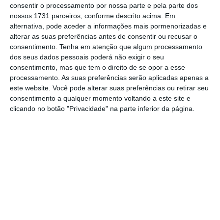
consentir o processamento por nossa parte e pela parte dos
Negócios Estrangeiros e a Política de
nossos 1731 parceiros, conforme descrito acima. Em
Segurança, “o risco de uma nova escalada na
alternativa, pode aceder a informações mais pormenorizadas e
alterar as suas preferências antes de consentir ou recusar o
região é perigosamente alto”. “
A diplomacia
consentimento.
Tenha em atenção que algum processamento
deve prevalece
r”, instou Kaja Kallas,
dos seus dados pessoais poderá não exigir o seu
acrescentando: “
Somente a diplomacia pode
consentimento, mas que tem o direito de se opor a esse
processamento. As suas preferências serão aplicadas apenas a
levar a uma solução duradoura. A UE está
este website. Você pode alterar suas preferências ou retirar seu
pronta para apoiá-la
“.
consentimento a qualquer momento voltando a este site e
clicando no botão "Privacidade" na parte inferior da página.
Hoje, a França, o Reino Unido e a Alemanha
propuseram retomar as negociações
nucleares com o Irão, no terceiro dia de
conflito armado com Israel. “A Alemanha,
juntamente com a França e o Reino Unido,
está pronta. Oferecemos negociações
imediatas sobre o programa nuclear. Espero
que a oferta seja aceite”, afirmou o ministro