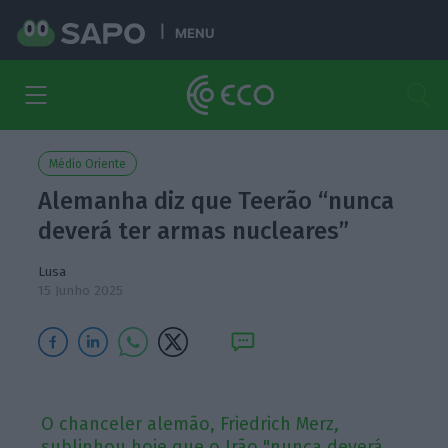
MENU
Médio Oriente
Alemanha diz que Teerão “nunca
deverá ter armas nucleares”
Lusa
15 Junho 2025
O chanceler alemão, Friedrich Merz,
sublinhou hoje que o Irão "nunca deverá