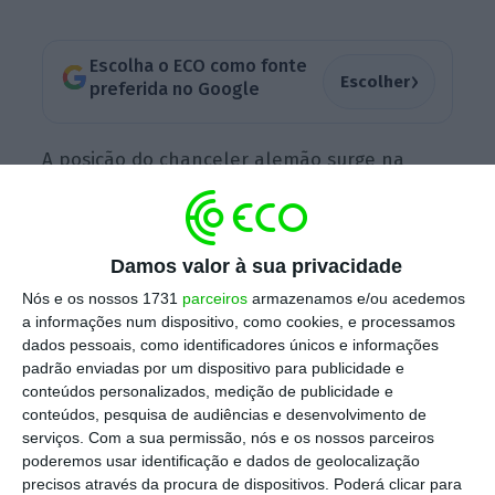
Escolha o ECO como fonte
›
Escolher
preferida no Google
A posição do chanceler alemão surge na
mesma linha da transmitida pela diplomacia
da União Europeia. “
A UE sempre foi clara: o
Irão nunca deve ser autorizado a adquirir uma
Damos valor à sua privacidade
arma nuclear
“, disse a chefe da diplomacia
Nós e os nossos 1731
parceiros
armazenamos e/ou acedemos
europeia, Kaja Kallas, numa mensagem nas
a informações num dispositivo, como cookies, e processamos
redes sociais, após ter conversado com o
dados pessoais, como identificadores únicos e informações
padrão enviadas por um dispositivo para publicidade e
ministro dos Negócios Estrangeiros iraniano,
conteúdos personalizados, medição de publicidade e
Abbas Araghchi.
conteúdos, pesquisa de audiências e desenvolvimento de
serviços.
Com a sua permissão, nós e os nossos parceiros
poderemos usar identificação e dados de geolocalização
precisos através da procura de dispositivos. Poderá clicar para
Para a alta representante da UE para os