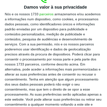
Se, em 2021, com o apoio não escrito com o
Damos valor à sua privacidade
movimento independente, a IL apenas podia
Nós e os nossos 1733
parceiros
armazenamos e/ou acedemos
reivindicar ser apoiante de um presidente de
a informações num dispositivo, como cookies, e processamos
câmara, agora, o partido poderá vir a
dados pessoais, como identificadores únicos e informações
intitular-se como líder de uma das 308
padrão enviadas por um dispositivo para publicidade e
conteúdos personalizados, medição de publicidade e
autarquias do país, após o anúncio feito
conteúdos, pesquisa de audiências e desenvolvimento de
neste domingo. Isto caso a direita leve de
serviços.
Com a sua permissão, nós e os nossos parceiros
vencida uma câmara que é há 12 anos
poderemos usar identificação e dados de geolocalização
precisos através da procura de dispositivos. Poderá clicar para
liderada por um independente.
consentir o processamento por nossa parte e pela parte dos
nossos 1733 parceiros, conforme descrito acima. Em
Ao anunciar a formalização da aliança com
alternativa, pode aceder a informações mais pormenorizadas e
alterar as suas preferências antes de consentir ou recusar o
PSD e CDS em torno de Pedro Duarte, a IL
consentimento.
Tenha em atenção que algum processamento
a
ssume uma posição formal, ao contrário do
dos seus dados pessoais poderá não exigir o seu
que, até ao momento, escolheu fazer em
consentimento, mas que tem o direito de se opor a esse
processamento. As suas preferências serão aplicadas apenas a
Lisboa. E
aumenta o “poder de fogo” da direita
este website. Você pode alterar suas preferências ou retirar seu
para a batalha eleitoral que se antevê acesa
consentimento a qualquer momento voltando a este site e