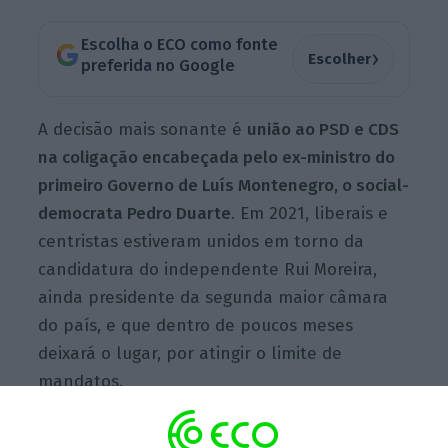
Escolha o ECO como fonte
›
Escolher
preferida no Google
A decisão mais sonante é
união ao PSD e CDS
na coligação encabeçada pelo ex-ministro do
primeiro Governo de Luís Montenegro, o social-
democrata Pedro Duarte
. Em 2021, liberais e
centristas estiveram unidos em torno da
candidatura do independente Rui Moreira,
ainda presidente da segunda maior câmara
do país, e que dentro de poucos meses
deixará o lugar, por atingir o limite de
mandatos.