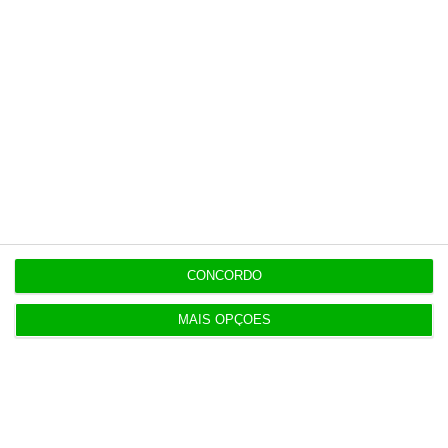
financeiro da PJ
19:14
Fecho de fábrica de calçado em Gaia atira 54 para
desemprego
CONCORDO
Populares
MAIS OPÇÕES
Serão os salários apenas a ponta de um
icebergue?
3 Agosto 2026