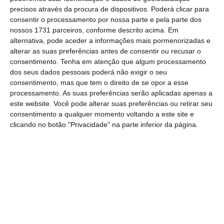
precisos através da procura de dispositivos. Poderá clicar para
consentir o processamento por nossa parte e pela parte dos
nossos 1731 parceiros, conforme descrito acima. Em
alternativa, pode aceder a informações mais pormenorizadas e
alterar as suas preferências antes de consentir ou recusar o
consentimento.
Tenha em atenção que algum processamento
dos seus dados pessoais poderá não exigir o seu
Em termos regionais, em maio,
o desemprego
consentimento, mas que tem o direito de se opor a esse
processamento. As suas preferências serão aplicadas apenas a
registado baixou em todas as áreas do país
este website. Você pode alterar suas preferências ou retirar seu
em comparação com o contabilizado há um
consentimento a qualquer momento voltando a este site e
ano
, tendo a
Madeira verificado a maior
clicando no botão "Privacidade" na parte inferior da página.
quebra (13,1%)
.
Também em cadeia todas as regiões
contabilizaram recuos, tendo o mais
expressivo sido registado no Algarve (22,6%),
seguindo-se o Alentejo (6,5%) e a Madeira
(6,3%).