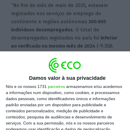
“No fim do mês de maio de 2025, estavam
registados nos serviços de emprego do
continente e regiões autónomas
300.905
indivíduos desempregados
. O total de
desempregados registados no país foi
inferior
ao verificado no mesmo mês de 2024
(-9.358;
-3,
0%
) e também
inferior ao do mês anterior
(-12.718;
-4,
1%
)”, informa o IEFP numa nota
publicada esta manhã.
Damos valor à sua privacidade
Nós e os nossos 1731
parceiros
armazenamos e/ou acedemos
a informações num dispositivo, como cookies, e processamos
dados pessoais, como identificadores únicos e informações
padrão enviadas por um dispositivo para publicidade e
conteúdos personalizados, medição de publicidade e
conteúdos, pesquisa de audiências e desenvolvimento de
serviços.
Com a sua permissão, nós e os nossos parceiros
poderemos usar identificação e dados de geolocalização