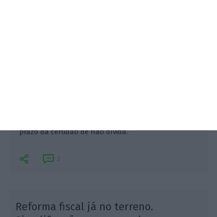
Governo aprova esta quinta-feira 30 medidas para
melhorar a relação entre o contribuinte e a AT, que
vão do IVA ao IUC passando pelo alargamento do
prazo da certidão de não dívida.
2
Reforma fiscal já no terreno.