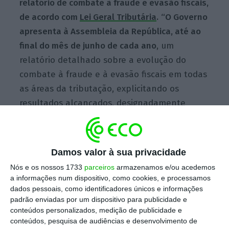
relatório de combate à fraude e evasão fiscais,
de acordo com
Lei Geral Tributária
.
“O Governo
apresenta à Assembleia da República, até ao
final do mês de junho de cada ano
, um
relatório detalhado sobre a evolução do
combate à fraude e à evasão fiscais em todas
as áreas da tributação, explicitando os
resultados alcançados, designadamente
quanto ao valor das liquidações adicionais
realizadas, bem como quanto ao valor das
coletas recuperadas nos diversos impostos”,
Damos valor à sua privacidade
de acordo com o artigo 64.º B do mesmo
Nós e os nossos 1733
parceiros
armazenamos e/ou acedemos
diploma.
a informações num dispositivo, como cookies, e processamos
dados pessoais, como identificadores únicos e informações
padrão enviadas por um dispositivo para publicidade e
Para além disso, ditam as boas práticas que os
conteúdos personalizados, medição de publicidade e
executivos devem elaborar um plano de
conteúdos, pesquisa de audiências e desenvolvimento de