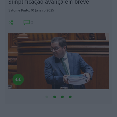
Simplificação avança em breve
Salomé Pinto,
10 Janeiro 2025
S
2