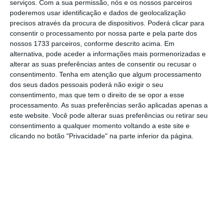
estratégia de combate à fraude para o
serviços.
Com a sua permissão, nós e os nossos parceiros
poderemos usar identificação e dados de geolocalização
horizonte da legislatura, compromisso que o
precisos através da procura de dispositivos. Poderá clicar para
anterior Governo de Luís Montenegro falhou
e
consentir o processamento por nossa parte e pela parte dos
que este segundo ainda não cumpriu.
nossos 1733 parceiros, conforme descrito acima. Em
alternativa, pode aceder a informações mais pormenorizadas e
alterar as suas preferências antes de consentir ou recusar o
Até ao final do mês, a
Unidade Técnica de
consentimento.
Tenha em atenção que algum processamento
Avaliação Tributária e Aduaneira (U-Tax)
vai
dos seus dados pessoais poderá não exigir o seu
consentimento, mas que tem o direito de se opor a esse
apresentar propostas com os benefícios
processamento. As suas preferências serão aplicadas apenas a
fiscais que devem ser eliminados por não
este website. Você pode alterar suas preferências ou retirar seu
evidenciarem racionalidade económica e
consentimento a qualquer momento voltando a este site e
clicando no botão "Privacidade" na parte inferior da página.
social. “Foi constituída, há relativamente
pouco tempo, uma unidade técnica de
avaliação de políticas tributárias e
aduaneiras,
a
U-Tax
, que se dedica à avaliação
do impacto das políticas tributárias e, em
particular, do panorama existente quanto a