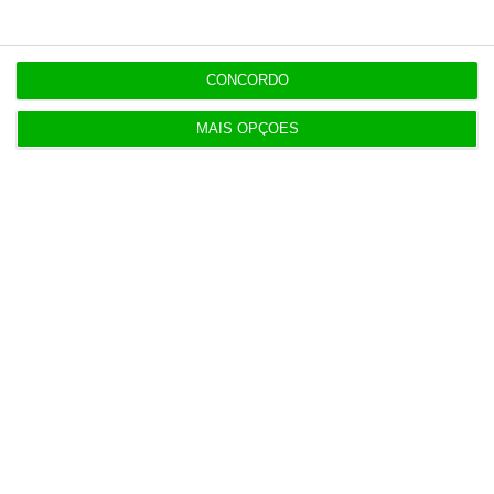
CONCORDO
MAIS OPÇÕES
1
https://eco.sapo.pt/2025/06/25/governo-vai-lancar-uma-agenda-de-combate-a-fraude-e-evasao-fiscais-no-segundo-semestre/
Copiar
Assine o ECO Premium
No momento em que a informação é
mais importante do que nunca, apoie