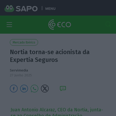
MENU
Mercado Ibérico
Nortia torna-se acionista da
Expertia Seguros
Servimedia
27 Junho 2025
Juan Antonio Alcaraz, CEO da Nortia, junta-
se ao Conselho de Administração.