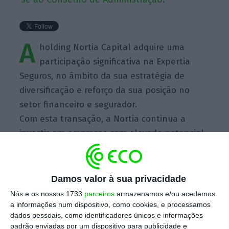
A
holding Nortia Capital adquire uma
participação significativa na Expertia
Seguros, no âmbito da sua estratégia de
diversificação e reforço da sua posição no
setor financeiro e segurador.
Com esta transação, a Nortia continua a
investir em empresas com elevado potencial
de crescimento em sectores-chave. Para além
disso, o CEO da Nortia, Juan Antonio Alcaraz,
junta-se ao Conselho de Administração da
Damos valor à sua privacidade
seguradora.
Nós e os nossos 1733
parceiros
armazenamos e/ou acedemos
a informações num dispositivo, como cookies, e processamos
dados pessoais, como identificadores únicos e informações
Escolha o ECO como fonte
padrão enviadas por um dispositivo para publicidade e