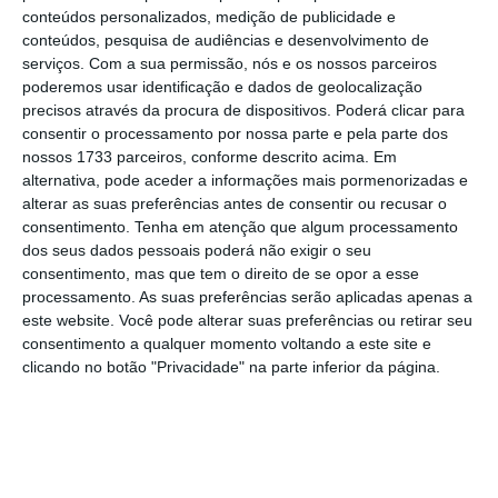
›
Escolher
preferida no Google
conteúdos personalizados, medição de publicidade e
conteúdos, pesquisa de audiências e desenvolvimento de
serviços.
Com a sua permissão, nós e os nossos parceiros
A entrada da Nortia na Expertia Seguros
poderemos usar identificação e dados de geolocalização
precisos através da procura de dispositivos. Poderá clicar para
apoia a visão de futuro da Expertia e reforça a
consentir o processamento por nossa parte e pela parte dos
posição da seguradora no mercado espanhol,
nossos 1733 parceiros, conforme descrito acima. Em
numa nova fase em que procura continuar a
alternativa, pode aceder a informações mais pormenorizadas e
alterar as suas preferências antes de consentir ou recusar o
crescer num mercado em mudança.
consentimento.
Tenha em atenção que algum processamento
dos seus dados pessoais poderá não exigir o seu
consentimento, mas que tem o direito de se opor a esse
processamento. As suas preferências serão aplicadas apenas a
este website. Você pode alterar suas preferências ou retirar seu
consentimento a qualquer momento voltando a este site e
clicando no botão "Privacidade" na parte inferior da página.
https://eco.sapo.pt/2025/06/27/nortia-torna-se-acionista-da-expertia-seguros/
Copiar
Assine o ECO Premium