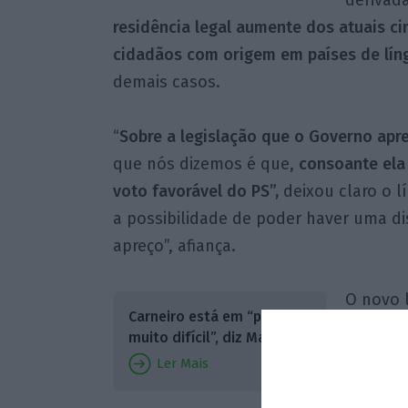
residência legal aumente dos atuais c
cidadãos com origem em países de líng
demais casos.
“
Sobre a legislação que o Governo apr
que nós dizemos é que,
consoante ela 
voto favorável do PS”,
deixou claro o lí
a possibilidade de poder haver uma d
apreço”, afiança.
O novo l
Carneiro está em “posição
Sousa 
muito difícil”, diz Marcelo
“respons
Ler Mais
irá opo