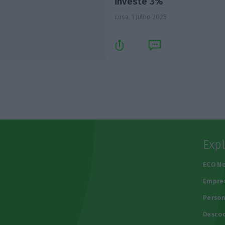
investe 3%
Lusa,
1 Julho 2025
Exp
e
ECO N
Empre
Person
Descod