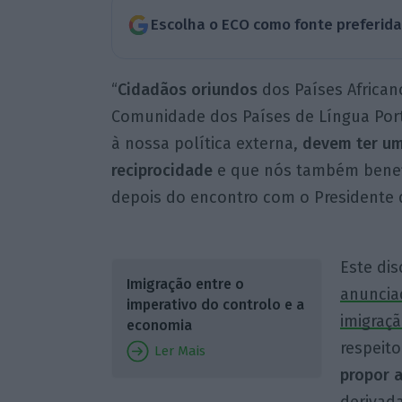
Escolha o ECO como fonte preferid
“
Cidadãos oriundos
dos Países African
Comunidade dos Países de Língua Por
à nossa política externa,
devem ter um
reciprocidade
e que nós também benefi
depois do encontro com o Presidente 
Este dis
Imigração entre o
anuncia
imperativo do controlo e a
imigraçã
economia
respeito
Ler Mais
propor 
derivada