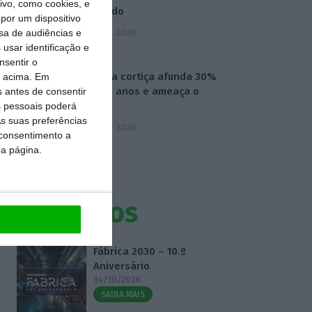
vo, como cookies, e
declarado
por um dispositivo
3 Agosto 2026
sa de audiências e
usar identificação e
nsentir o
Preço da cortiça afunda 30%
o acima. Em
em dois anos e ameaça o
s antes de consentir
setor
 pessoais poderá
s suas preferências
3 Agosto 2026
 consentimento a
da página.
Eventos
Fábrica 2030 – 10.º
Aniversário
14/10/2026
SAIBA MAIS