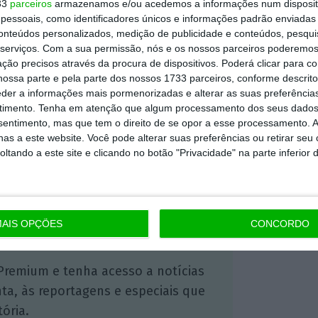
 alicerces do Estado social”
.
33
parceiros
armazenamos e/ou acedemos a informações num dispositi
essoais, como identificadores únicos e informações padrão enviadas 
conteúdos personalizados, medição de publicidade e conteúdos, pesqui
informações)
serviços.
Com a sua permissão, nós e os nossos parceiros poderemos 
ção precisos através da procura de dispositivos. Poderá clicar para co
ossa parte e pela parte dos nossos 1733 parceiros, conforme descrit
eder a informações mais pormenorizadas e alterar as suas preferência
https://eco.sapo.pt/2025/07/01/imigracao-ps-defende-que-cidadaos-dos-palop-e-cplp-devem-ter-um-tratamento-merecedor/
Copiar
timento.
Tenha em atenção que algum processamento dos seus dados
nsentimento, mas que tem o direito de se opor a esse processamento. A
as a este website. Você pode alterar suas preferências ou retirar seu
tando a este site e clicando no botão "Privacidade" na parte inferior 
 ECO Premium
mação é mais importante do que
AIS OPÇÕES
CONCORDO
dependente e rigoroso.
Premium e tenha acesso a notícias
nta, às reportagens e especiais que
ória.