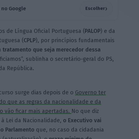
›
a no Google
Escolher
os de Língua Oficial Portuguesa (
PALOP
) e da
tuguesa (
CPLP
), por princípios fundamentais
 tratamento que seja merecedor dessa
ciamos”, sublinha o secretário-geral do PS,
da República.
curso surge dias depois de o
Governo ter
do que as regras da nacionalidade e da
o vão ficar mais apertadas.
No que diz
 à Lei da Nacionalidade,
o Executivo vai
ao Parlamento
que, no caso da cidadania
 (naturalização), o
prazo mínimo de