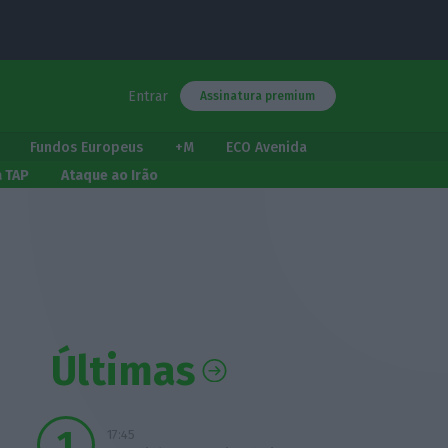
Entrar
Assinatura premium
Fundos Europeus
+M
ECO Avenida
a TAP
Ataque ao Irão
Últimas
17:45