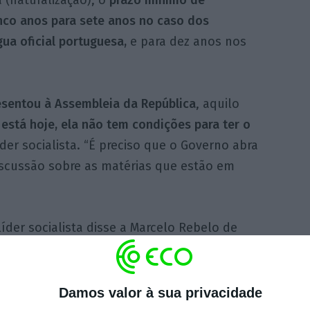
inco anos para sete anos no caso dos
ua oficial portuguesa,
e para dez anos nos
esentou à Assembleia da República
, aquilo
está hoje, ela não tem condições para ter o
der socialista. “É preciso que o Governo abra
iscussão sobre as matérias que estão em
íder socialista disse a Marcelo Rebelo de
que o
PS está disponível para um diálogo
ável e construtivo”
com o Governo,
mas que
r-se ao Governo em “tudo o que coloque em
Damos valor à sua privacidade