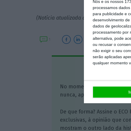
causa os
Nós e os nossos 17
processamos dados p
para publicidade e 
(Notícia atualizada às 17h20 com mais 
desenvolvimento de 
dados de geolocaliza
processamento por n
alternativa, pode ac
1
ou recusar o consen
não exigir o seu co
serão aplicadas apen
qualquer momento vol
Assine o
No momento em que a infor
M
nunca, apoie o jornalismo in
De que forma? Assine o ECO 
exclusivas, à opinião que co
mostram o outro lado da hist