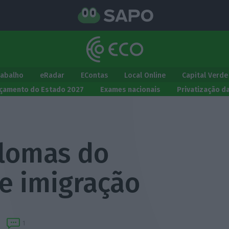
rabalho
eRadar
EContas
Local Online
Capital Verde
çamento do Estado 2027
Exames nacionais
Privatização d
plomas do
e imigração
1