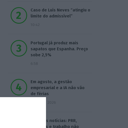
Caso de Luís Neves “atingiu o
limite do admissível”
10:42
Portugal já produz mais
sapatos que Espanha. Preço
sobe 2,5%
6:58
Em agosto, a gestão
empresarial e a IA não vão
de férias
3 Agosto 2026
Hoje nas notícias: PRR,
pensões e trabalho não