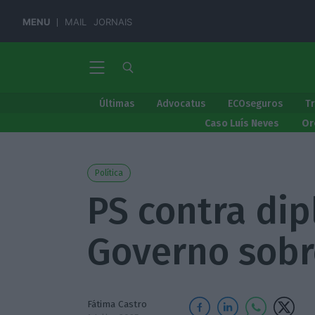
MENU
MAIL
JORNAIS
Últimas
Advocatus
ECOseguros
T
Caso Luís Neves
Or
Política
PS contra di
Governo sobr
Fátima Castro