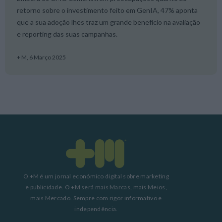
retorno sobre o investimento feito em GenIA, 47% aponta
que a sua adoção lhes traz um grande benefício na avaliação
e reporting das suas campanhas.
+ M,
6 Março 2025
O +M é um jornal económico digital sobre marketing
e publicidade. O +M será mais Marcas, mais Meios,
mais Mercado. Sempre com rigor informativo e
independência.