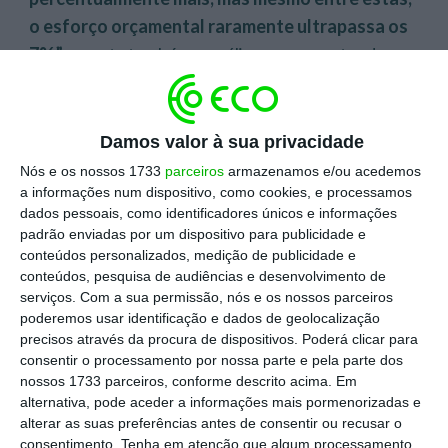
o esforço orçamental raramente ultrapassa os
7%”
, aponta também a análise, acrescentando que
embora as empresas maiores possam apresentar
valores absolutos mais elevados, “mostram
frequentemente uma relação inversa entre
Damos valor à sua privacidade
dimensão e percentagem de investimento”.
Nós e os nossos 1733
parceiros
armazenamos e/ou acedemos
a informações num dispositivo, como cookies, e processamos
dados pessoais, como identificadores únicos e informações
“
A baixa alocação orçamental é um reflexo
padrão enviadas por um dispositivo para publicidade e
direto da visão ainda tática do marketing em
conteúdos personalizados, medição de publicidade e
muitas organizações, sendo encarado como
conteúdos, pesquisa de audiências e desenvolvimento de
serviços.
Com a sua permissão, nós e os nossos parceiros
centro de custos e não como gerador de valor
“,
poderemos usar identificação e dados de geolocalização
lê-se no estudo.
precisos através da procura de dispositivos. Poderá clicar para
consentir o processamento por nossa parte e pela parte dos
nossos 1733 parceiros, conforme descrito acima. Em
alternativa, pode aceder a informações mais pormenorizadas e
alterar as suas preferências antes de consentir ou recusar o
consentimento.
Tenha em atenção que algum processamento