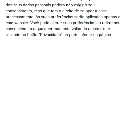
dos seus dados pessoais poderá não exigir o seu
consentimento, mas que tem o direito de se opor a esse
processamento. As suas preferências serão aplicadas apenas a
este website. Você pode alterar suas preferências ou retirar seu
consentimento a qualquer momento voltando a este site e
clicando no botão "Privacidade" na parte inferior da página.
Mas também a forma como o orçamento é
distribuído revela a visão estratégica das
empresas sobre o papel do marketing, com os
dados a apontarem para uma “
forte
concentração em táticas orientadas à
performance e geração de leads
“.