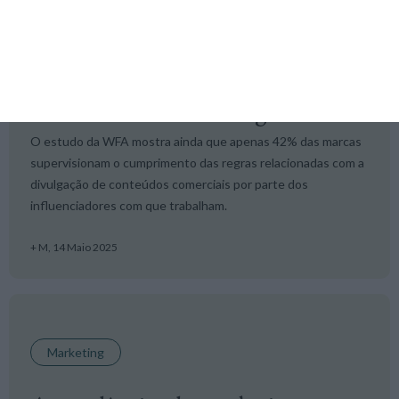
Marketing
54% das marcas prevê investir mais
em influencer marketing
O estudo da WFA mostra ainda que apenas 42% das marcas
supervisionam o cumprimento das regras relacionadas com a
divulgação de conteúdos comerciais por parte dos
influenciadores com que trabalham.
+ M,
14 Maio 2025
Marketing