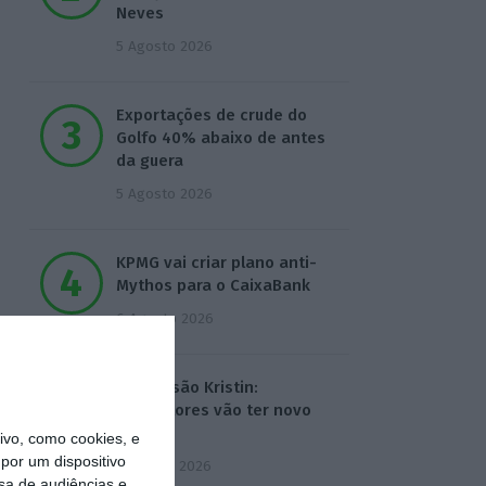
Neves
5 Agosto 2026
Exportações de crude do
Golfo 40% abaixo de antes
da guera
5 Agosto 2026
KPMG vai criar plano anti-
Mythos para o CaixaBank
6 Agosto 2026
Depressão Kristin:
Agricultores vão ter novo
apoio
vo, como cookies, e
por um dispositivo
7 Agosto 2026
sa de audiências e