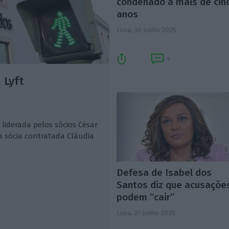
condenado a mais de cin
anos
Lusa,
30 Junho 2025
4
 Lyft
 liderada pelos sócios César
la sócia contratada Cláudia
Defesa de Isabel dos
Santos diz que acusaçõe
podem “cair”
Lusa,
27 Junho 2025