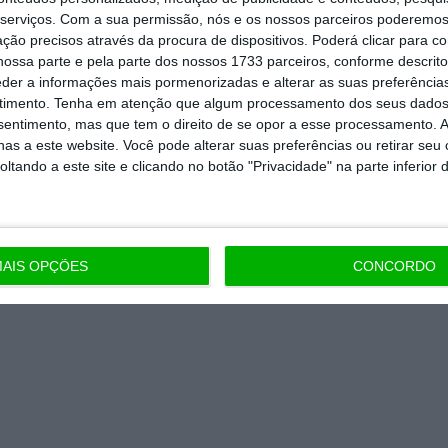
serviços.
Com a sua permissão, nós e os nossos parceiros poderemos 
ção precisos através da procura de dispositivos. Poderá clicar para co
ossa parte e pela parte dos nossos 1733 parceiros, conforme descrit
Assine já
eder a informações mais pormenorizadas e alterar as suas preferência
timento.
Tenha em atenção que algum processamento dos seus dados
todos os planos
nsentimento, mas que tem o direito de se opor a esse processamento. A
as a este website. Você pode alterar suas preferências ou retirar seu
tando a este site e clicando no botão "Privacidade" na parte inferior 
AIS OPÇÕES
CONCORDO