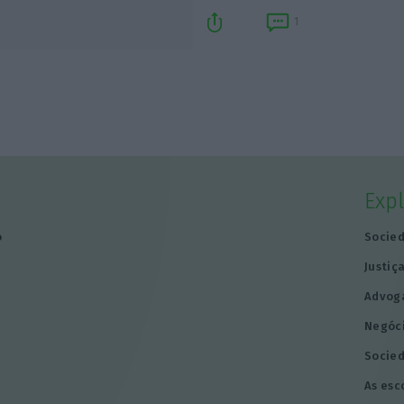
1
Exp
o
Socie
Justiç
Advog
Negóc
Socie
As esc