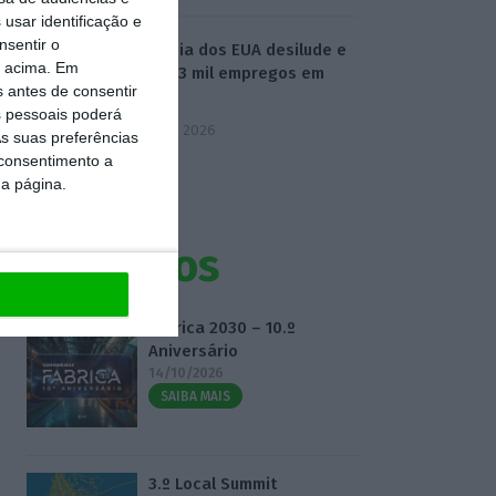
usar identificação e
nsentir o
Economia dos EUA desilude e
o acima. Em
perde 23 mil empregos em
s antes de consentir
julho
 pessoais poderá
7 Agosto 2026
s suas preferências
 consentimento a
da página.
Eventos
Fábrica 2030 – 10.º
Aniversário
14/10/2026
SAIBA MAIS
3.º Local Summit