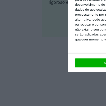
rigoroso e credível.
desenvolvimento de 
dados de geolocaliza
processamento por n
alternativa, pode ac
ou recusar o consen
Veja 
não exigir o seu co
serão aplicadas apen
qualquer momento vol
M