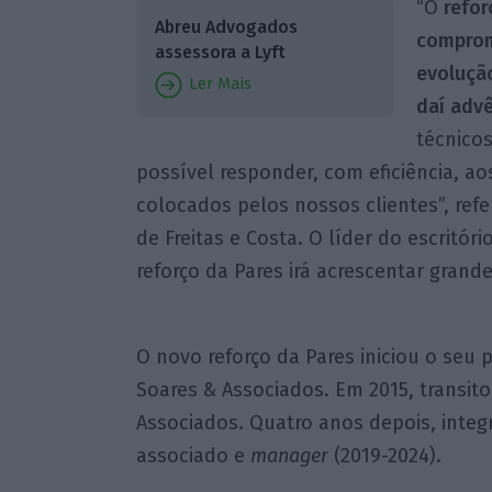
“O
refor
Abreu Advogados
comprom
assessora a Lyft
evoluçã
Ler Mais
daí adv
técnicos
possível responder, com eficiência, a
colocados pelos nossos clientes”, re
de Freitas e Costa. O líder do escritó
reforço da Pares irá acrescentar grande
O novo reforço da Pares iniciou o seu 
Soares & Associados. Em 2015, transit
Associados. Quatro anos depois, integ
associado e
manager
(2019-2024).