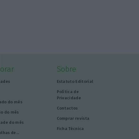
lorar
Sobre
dades
Estatuto Editorial
a
Política de
Privacidade
ado do mês
Contactos
io do mês
Comprar revista
dade do mês
Ficha Técnica
olhas de…