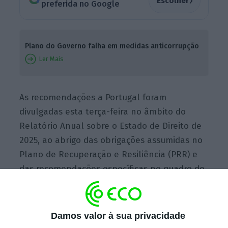
›
Escolher
preferida no Google
Plano do Governo falha em medidas anticorrupção
Ler Mais
As recomendações a Portugal foram
divulgadas esta terça-feira no âmbito do
Relatório Anual sobre o Estado de Direito de
2025, ao abrigo das obrigações assumidas no
Plano de Recuperação e Resiliência (PRR) e
das recomendações específicas no quadro do
Semestre Europeu.
Damos valor à sua privacidade
Entre as orientações dirigidas a Lisboa, o