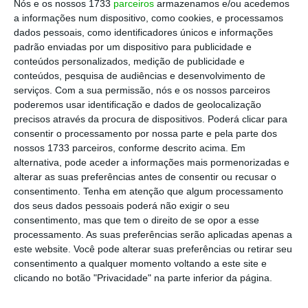
Nós e os nossos 1733
parceiros
armazenamos e/ou acedemos
executivo comunitário destaca a necessidade
a informações num dispositivo, como cookies, e processamos
de avançar com medidas que assegurem a
dados pessoais, como identificadores únicos e informações
adequação da legislação processual penal,
padrão enviadas por um dispositivo para publicidade e
conteúdos personalizados, medição de publicidade e
permitindo uma gestão mais eficaz de
conteúdos, pesquisa de audiências e desenvolvimento de
processos criminais complexos e intensificar
serviços.
Com a sua permissão, nós e os nossos parceiros
os esforços para melhorar a eficácia do
poderemos usar identificação e dados de geolocalização
precisos através da procura de dispositivos. Poderá clicar para
sistema judicial, em especial dos tribunais
consentir o processamento por nossa parte e pela parte dos
administrativos e fiscais.
nossos 1733 parceiros, conforme descrito acima. Em
alternativa, pode aceder a informações mais pormenorizadas e
alterar as suas preferências antes de consentir ou recusar o
A Comissão defende ainda a
adoção de regras
consentimento.
Tenha em atenção que algum processamento
claras para a regulamentação do
lobbying
,
dos seus dados pessoais poderá não exigir o seu
incluindo a criação de um registo público
consentimento, mas que tem o direito de se opor a esse
processamento. As suas preferências serão aplicadas apenas a
abrangente de lobistas, e a conclusão das
este website. Você pode alterar suas preferências ou retirar seu
reformas para reforçar a transparência no
consentimento a qualquer momento voltando a este site e
processo legislativo, nomeadamente pela
clicando no botão "Privacidade" na parte inferior da página.
aplicação de instrumentos de avaliação de