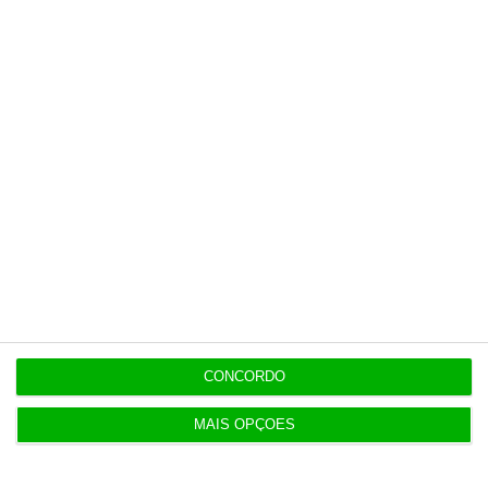
Últimas
8 Agosto 2026
Carneiro concorda com PR sobre envio de diploma
para TC
ENTREVISTA
8 Agosto 2026
“Já todos interagimos com bots maus e bons. Mais
maus do que bons”
CONCORDO
8 Agosto 2026
MAIS OPÇÕES
Polícia espanhola já pede passaporte a viajantes
de Itália