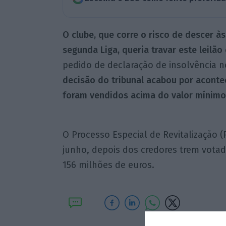
O clube, que corre o risco de descer às 
segunda Liga, queria travar este leilão
pedido de declaração de insolvência n
decisão do tribunal acabou por acontec
foram vendidos acima do valor mínimo,
O Processo Especial de Revitalização 
junho, depois dos credores trem votad
156 milhões de euros.