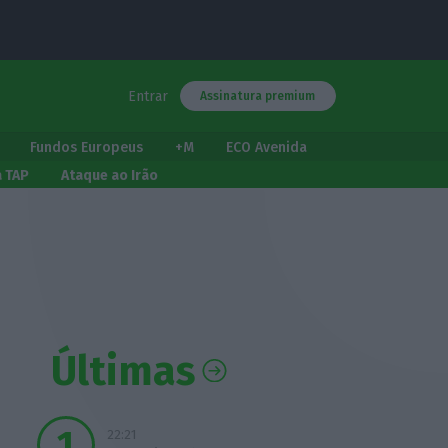
Entrar
Assinatura premium
Fundos Europeus
+M
ECO Avenida
a TAP
Ataque ao Irão
Últimas
22:21