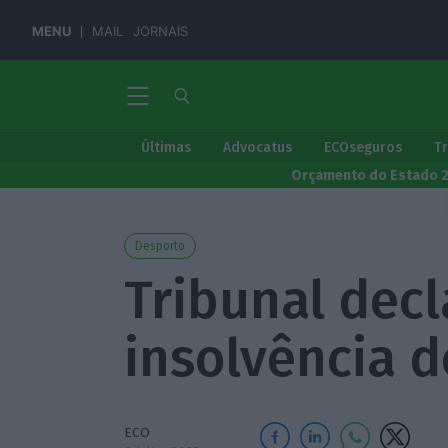
MENU
MAIL
JORNAIS
Últimas
Advocatus
ECOseguros
T
Orçamento do Estado 
Desporto
Tribunal decl
insolvência d
ECO