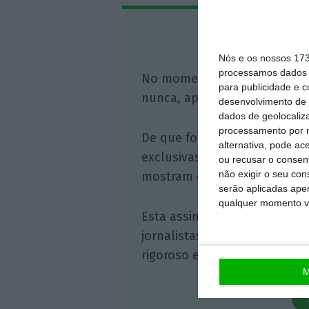
Assine o
Nós e os nossos 17
processamos dados p
No momento em que a infor
para publicidade e 
nunca, apoie o jornalismo in
desenvolvimento de 
dados de geolocaliza
processamento por n
De que forma? Assine o ECO 
alternativa, pode ac
exclusivas, à opinião que co
ou recusar o consen
não exigir o seu co
mostram o outro lado da hist
serão aplicadas apen
qualquer momento vol
Esta assinatura é uma forma
jornalistas. A nossa contrap
rigoroso e credível.
M