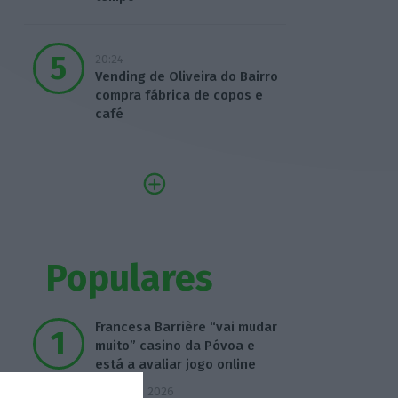
20:24
Vending de Oliveira do Bairro
compra fábrica de copos e
café
Populares
Francesa Barrière “vai mudar
muito” casino da Póvoa e
está a avaliar jogo online
2 Agosto 2026