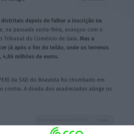
distritais depois de falhar a inscrição na
e, na passada sexta-feira, avançou com o
o Tribunal do Comércio de Gaia.
Mas a
er já após o fim do leilão, onde os terrenos
 4,86 milhões de euros.
(PER) da SAD do Boavista foi chumbado em
o contra. A dívida dos axadrezados atinge os
https://eco.sapo.pt/2025/07/08/tribunal-declara-a-insolvencia-do-boavista/
Copiar