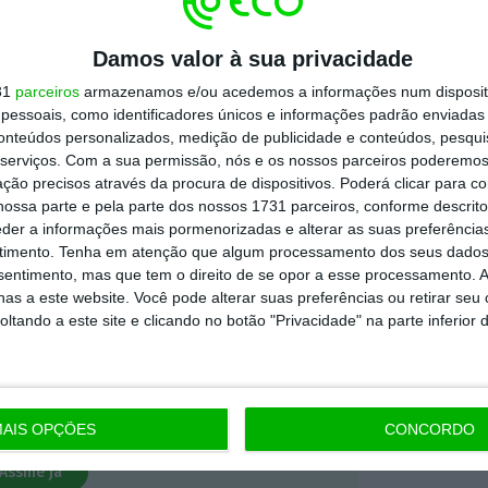
 ECO Premium
Damos valor à sua privacidade
31
parceiros
armazenamos e/ou acedemos a informações num dispositi
essoais, como identificadores únicos e informações padrão enviadas 
mação é mais importante do que
conteúdos personalizados, medição de publicidade e conteúdos, pesqui
dependente e rigoroso.
serviços.
Com a sua permissão, nós e os nossos parceiros poderemos 
ção precisos através da procura de dispositivos. Poderá clicar para co
ossa parte e pela parte dos nossos 1731 parceiros, conforme descrit
Premium e tenha acesso a notícias
eder a informações mais pormenorizadas e alterar as suas preferência
nta, às reportagens e especiais que
timento.
Tenha em atenção que algum processamento dos seus dados
nsentimento, mas que tem o direito de se opor a esse processamento. A
ória.
as a este website. Você pode alterar suas preferências ou retirar seu
tando a este site e clicando no botão "Privacidade" na parte inferior 
 de apoiar o ECO e os seus
artida é o jornalismo independente,
AIS OPÇÕES
CONCORDO
Assine já