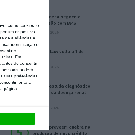
AstraZeneca negoceia
megafusão com BMS
vo, como cookies, e
por um dispositivo
3 Agosto 2026
sa de audiências e
usar identificação e
nsentir o
Rock ‘n’ Law volta a 1 de
o acima. Em
outubro
s antes de consentir
3 Agosto 2026
 pessoais poderá
s suas preferências
 consentimento a
Projeto estuda diagnóstico
da página.
precoce da doença renal
crónica
4 Agosto 2026
Bancos preveem quebra na
produção de novo crédito