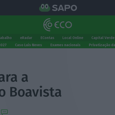
rabalho
eRadar
EContas
Local Online
Capital Verde
2027
Caso Luís Neves
Exames nacionais
Privatização d
ara a
o Boavista