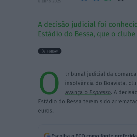
8 Julho 2025
A decisão judicial foi conheci
Estádio do Bessa, que o clube 
O
tribunal judicial da comarca
insolvência do Boavista, clu
avança o
Expresso
. A decisã
Estádio do Bessa terem sido arrematad
euros.
Escolha o ECO como fonte preferid