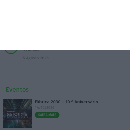
Águas de Portugal alvo de ciberataque
4 Agosto 2026
Destroços de foguetão da SpaceX deverão colidir
com Lua
5 Agosto 2026
Eventos
Fábrica 2030 – 10.º Aniversário
14/10/2026
SAIBA MAIS