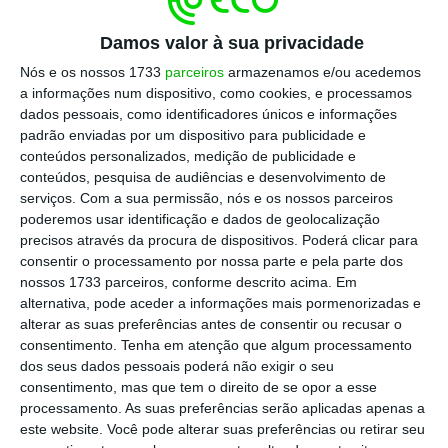
empresas nesse sentido”,
explicou ao ECO,
Castro Almeida à margem do evento do qual
Damos valor à sua privacidade
o ECO é
media partner
.
Nós e os nossos 1733
parceiros
armazenamos e/ou acedemos
a informações num dispositivo, como cookies, e processamos
dados pessoais, como identificadores únicos e informações
padrão enviadas por um dispositivo para publicidade e
conteúdos personalizados, medição de publicidade e
conteúdos, pesquisa de audiências e desenvolvimento de
serviços.
Com a sua permissão, nós e os nossos parceiros
poderemos usar identificação e dados de geolocalização
precisos através da procura de dispositivos. Poderá clicar para
consentir o processamento por nossa parte e pela parte dos
nossos 1733 parceiros, conforme descrito acima. Em
alternativa, pode aceder a informações mais pormenorizadas e
alterar as suas preferências antes de consentir ou recusar o
consentimento.
Tenha em atenção que algum processamento
dos seus dados pessoais poderá não exigir o seu
consentimento, mas que tem o direito de se opor a esse
processamento. As suas preferências serão aplicadas apenas a
este website. Você pode alterar suas preferências ou retirar seu