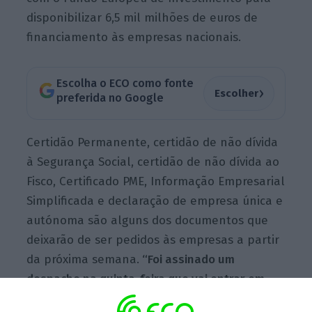
disponibilizar 6,5 mil milhões de euros de
financiamento às empresas nacionais.
Escolha o ECO como fonte
›
Escolher
preferida no Google
Certidão Permanente, certidão de não dívida
à Segurança Social, certidão de não dívida ao
Fisco, Certificado PME,
Informação Empresarial
Simplificada e
declaração de empresa única e
autónoma são alguns dos documentos que
deixarão de ser pedidos às empresas a partir
da próxima semana.
“Foi assinado um
despacho na quinta-feira que vai entrar em
vigor na próxima semana, a dar instruções às