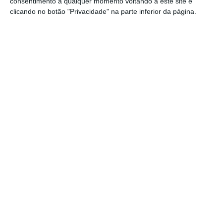
consentimento a qualquer momento voltando a este site e
clicando no botão "Privacidade" na parte inferior da página.
Foram dadas “instruções para deixarem de
exigir esses documentos que nenhuma lei
exigia”, disse Manuel Castro Almeida, na sua
intervenção.
“Os empresários gostam de estabilidade e
previsibilidade”, disse o ministro.
“A
estabilidade política está garantida no que
depender do Governo
”, acrescentou.
“Vamos
alterar várias leis e regras, mas haverá
previsibilidade nessa mudança: remoção de
burocracia
”, concluiu.