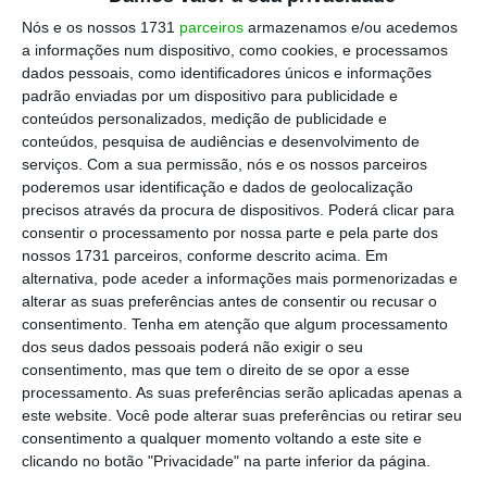
Nós e os nossos 1731
parceiros
armazenamos e/ou acedemos
Na terceira posição segue a
M80
, agora com uma
a informações num dispositivo, como cookies, e processamos
AAV de 8,2% (+0,2pp), um
reach
de 18,6% (-1,4pp)
dados pessoais, como identificadores únicos e informações
padrão enviadas por um dispositivo para publicidade e
e um
share
de audiência de 10,3% (+0,7pp).
conteúdos personalizados, medição de publicidade e
conteúdos, pesquisa de audiências e desenvolvimento de
A
Rádio Renascença
surge em quarto lugar, com
serviços.
Com a sua permissão, nós e os nossos parceiros
poderemos usar identificação e dados de geolocalização
uma AAV de 6% (-0,2 pp), e a
Antena 1
mantém
precisos através da procura de dispositivos. Poderá clicar para
uma AAV de 5,8%.
consentir o processamento por nossa parte e pela parte dos
nossos 1731 parceiros, conforme descrito acima. Em
alternativa, pode aceder a informações mais pormenorizadas e
Rádio Comercial contrata Inês Ramalho como brand
alterar as suas preferências antes de consentir ou recusar o
manager
consentimento.
Tenha em atenção que algum processamento
dos seus dados pessoais poderá não exigir o seu
consentimento, mas que tem o direito de se opor a esse
processamento. As suas preferências serão aplicadas apenas a
este website. Você pode alterar suas preferências ou retirar seu
Na sexta posição, a
Cidade FM
regista 4,3% (-0,5
consentimento a qualquer momento voltando a este site e
pp), seguindo-se a
TSF
, que regista agora uma
clicando no botão "Privacidade" na parte inferior da página.