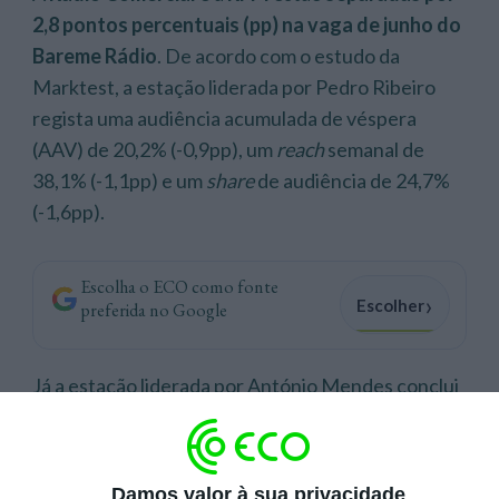
2,8 pontos percentuais (pp) na vaga de junho do
Bareme Rádio
. De acordo com o estudo da
Marktest, a estação liderada por Pedro Ribeiro
regista uma audiência acumulada de véspera
(AAV) de 20,2% (-0,9pp), um
reach
semanal de
38,1% (-1,1pp) e um
share
de audiência de 24,7%
(-1,6pp).
Escolha o ECO como fonte
›
Escolher
preferida no Google
Já a estação liderada por António Mendes conclui
esta vaga do estudo da Marktest com uma AAV de
17,4% (+0,1pp), um
reach
semanal de 37,1%
(+0,3%) e um
share
de audiência de 23,4% (+2pp).
Damos valor à sua privacidade