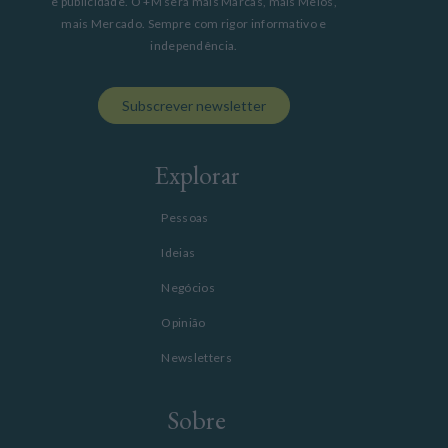
e publicidade. O +M será mais Marcas, mais Meios,
mais Mercado. Sempre com rigor informativo e
independência.
Subscrever newsletter
Explorar
Pessoas
Ideias
Negócios
Opinião
Newsletters
Sobre