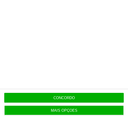
19:53
Trump recorre ao Supremo após tribunal parar
salão de baile
19:42
Bolt, Lime e Byrd criticam referendo às trotinetes
em Lisboa
Populares
CONCORDO
MAIS OPÇÕES
Na Estónia, com um olho no céu e outro na Rússia
3 Agosto 2026