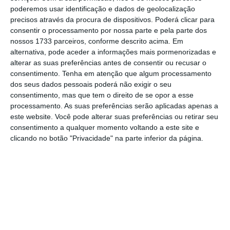
Neste processo estava também acusada
poderemos usar identificação e dados de geolocalização
precisos através da procura de dispositivos. Poderá clicar para
Manuela Sousa, igualmente por prevaricação,
consentir o processamento por nossa parte e pela parte dos
um crime alegadamente cometido na
nossos 1733 parceiros, conforme descrito acima. Em
contratação de serviços de assessoria de
alternativa, pode aceder a informações mais pormenorizadas e
alterar as suas preferências antes de consentir ou recusar o
comunicação para o município a sociedades
consentimento.
Tenha em atenção que algum processamento
detidas pela empresária “sem qualquer
dos seus dados pessoais poderá não exigir o seu
procedimento de contratação pública”, de
consentimento, mas que tem o direito de se opor a esse
processamento. As suas preferências serão aplicadas apenas a
acordo com a acusação do MP.
este website. Você pode alterar suas preferências ou retirar seu
consentimento a qualquer momento voltando a este site e
A 15 de novembro de 2024, o
Tribunal de Viana
clicando no botão "Privacidade" na parte inferior da página.
do Castelo voltou a absolver Miguel Alves e
Manuela Sousa do crime de prevaricação, após
a correção de um “pormenor” na primeira
decisão proferida em fevereiro.
Um recurso do MP, no final de setembro de