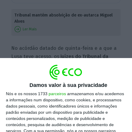
Tribunal mantém absolvição de ex-autarca Miguel
Alves
Ler Mais
No acórdão datado de quinta-feira e a que a
Lusa teve acesso, os
juízes do Tribunal da
Relação de Guimarães negaram todas as
pretensões do recurso do MP
,
mantendo a
absolvição do antigo autarca do distrito de
Damos valor à sua privacidade
Viana do Castelo,
que em 2022 se demitiu do
Nós e os nossos 1733
parceiros
armazenamos e/ou acedemos
cargo de secretário de Estado Adjunto do
a informações num dispositivo, como cookies, e processamos
então primeiro-ministro António Costa após
dados pessoais, como identificadores únicos e informações
padrão enviadas por um dispositivo para publicidade e
saber da acusação.
conteúdos personalizados, medição de publicidade e
conteúdos, pesquisa de audiências e desenvolvimento de
serviços.
Com a sua permissão, nós e os nossos parceiros