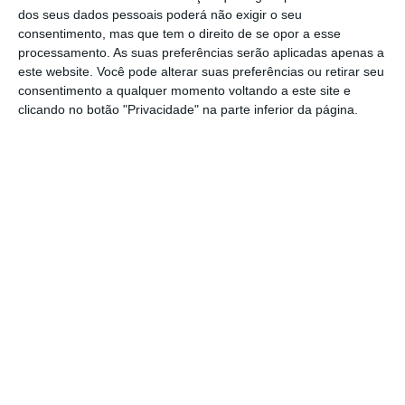
dos seus dados pessoais poderá não exigir o seu
incêndios rurais registou-se este ano na
consentimento, mas que tem o direito de se opor a esse
região Norte, com 1.761, seguido de Lisboa e
processamento. As suas preferências serão aplicadas apenas a
Vale do Tejo (521), Centro (460), Alentejo (334)
este website. Você pode alterar suas preferências ou retirar seu
consentimento a qualquer momento voltando a este site e
e Algarve (127).
clicando no botão "Privacidade" na parte inferior da página.
Já os valores mais elevados da área ardida
foram no Alentejo (4.616 hectares) e no Norte
(4.591), seguido do Centro (602), Lisboa e Vale
do Tejo (145) e Algarve (21 hectares).
Segundo as estatísticas do SGIFR,
28% dos
fogos ocorreram este ano em dias de risco
‘muito elevado’ de incêndio
e 10% em dias de
risco “máximo”, enquanto as chamas
consumiram mais área ardida em dias de risco
‘máximo’ (29%) e ‘extremo’ (17%).