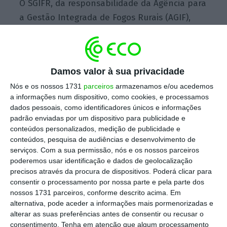
O SGIFR, da responsabilidade da Agência para
a Gestão Integrada de Fogos Rurais (AGIF),
tem um novo portal com informações para a
população e comunicação social sobre o risco
de incêndios, ocorrências de fogo ativas e
Damos valor à sua privacidade
medidas de proteção, bem como estatísticas
Nós e os nossos 1731
parceiros
armazenamos e/ou acedemos
sobre os incêndios e a área ardida.
a informações num dispositivo, como cookies, e processamos
dados pessoais, como identificadores únicos e informações
padrão enviadas por um dispositivo para publicidade e
O novo portal indica que, entre
1 de janeiro e
conteúdos personalizados, medição de publicidade e
11 de julho (sexta-feira), deflagraram 3.202
conteúdos, pesquisa de audiências e desenvolvimento de
serviços.
Com a sua permissão, nós e os nossos parceiros
incêndios rurais que consumiram 9.974
poderemos usar identificação e dados de geolocalização
hectares. No mesmo período do ano passado,
precisos através da procura de dispositivos. Poderá clicar para
tinham ocorrido 1.902 fogos e 3.246 hectares
consentir o processamento por nossa parte e pela parte dos
nossos 1731 parceiros, conforme descrito acima. Em
de área ardida.
alternativa, pode aceder a informações mais pormenorizadas e
alterar as suas preferências antes de consentir ou recusar o
Os dados mostraram que a maioria dos
consentimento.
Tenha em atenção que algum processamento