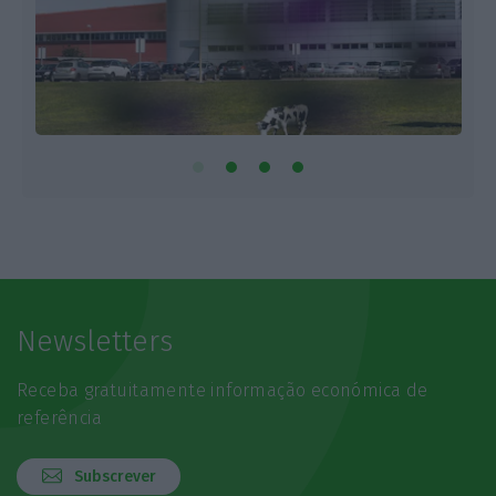
Newsletters
Receba gratuitamente informação económica de
referência
Subscrever