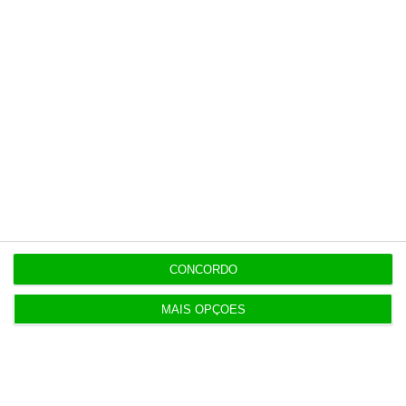
9:36
“Não acredito que Proença tenha interferido” no
caso Benfica
ESPECIAL
8:59
Desbloquear o crescimento, exportar mais valor
CONCORDO
MAIS OPÇÕES
Populares
Von der Leyen defende reforço de controlo de
fronteiras