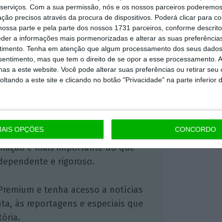
cumento analítico, sob a forma de um
serviços.
Com a sua permissão, nós e os nossos parceiros poderemos 
omunitários”.
A Comissão tem até 15 de
ção precisos através da procura de dispositivos. Poderá clicar para co
ossa parte e pela parte dos nossos 1731 parceiros, conforme descrit
eder a informações mais pormenorizadas e alterar as suas preferência
timento.
Tenha em atenção que algum processamento dos seus dados
nsentimento, mas que tem o direito de se opor a esse processamento. A
https://eco.sapo.pt/2025/07/15/provedora-de-justica-europeia-analisa-mudancas-em-regras-de-sustentabilidade-para-as-empresas/
Copiar
as a este website. Você pode alterar suas preferências ou retirar seu
tando a este site e clicando no botão "Privacidade" na parte inferior 
 ECO Premium
AIS OPÇÕES
CONCORDO
mação é mais importante do que
dependente e rigoroso.
Premium e tenha acesso a notícias
nta, às reportagens e especiais que
ória.