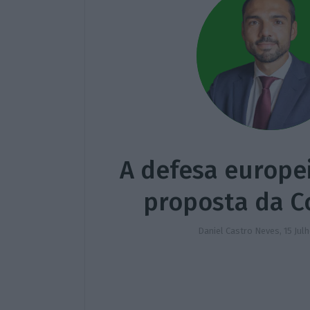
A defesa europe
proposta da C
Daniel Castro Neves,
15 Jul