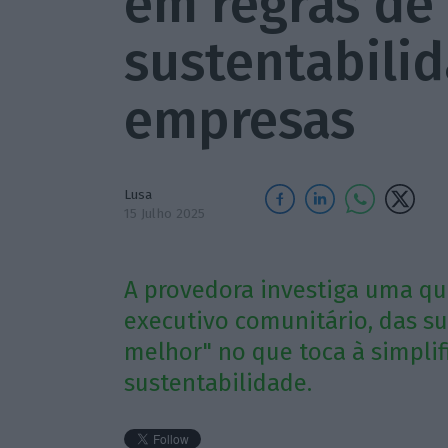
em regras de
sustentabilid
empresas
Lusa
15 Julho 2025
A provedora investiga uma qu
executivo comunitário, das su
melhor" no que toca à simpli
sustentabilidade.