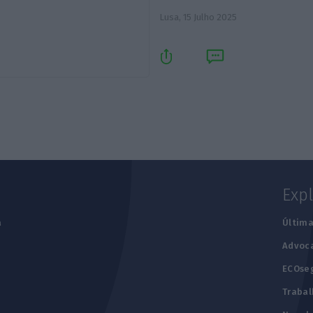
Lusa,
15 Julho 2025
Exp
a
Última
Advoc
ECOse
Trabal