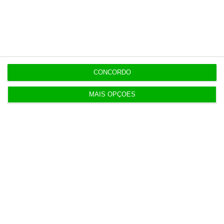
Opinião
Na Estónia, com um olho no céu e
outro na Rússia
CONCORDO
Ana Marcela,
3 Agosto 2026
MAIS OPÇÕES
PRR
Mais de 100 municípios têm mais de
metade do PRR por receber
ECO,
3 Agosto 2026