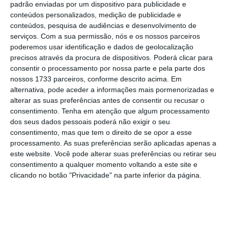
padrão enviadas por um dispositivo para publicidade e
operadoras de cabo.
conteúdos personalizados, medição de publicidade e
conteúdos, pesquisa de audiências e desenvolvimento de
serviços.
Com a sua permissão, nós e os nossos parceiros
Escolha o ECO como fonte
›
poderemos usar identificação e dados de geolocalização
Escolher
preferida no Google
precisos através da procura de dispositivos. Poderá clicar para
consentir o processamento por nossa parte e pela parte dos
nossos 1733 parceiros, conforme descrito acima. Em
A chegada à Nos representa “um passo
alternativa, pode aceder a informações mais pormenorizadas e
estratégico na missão do canal de se tornar
alterar as suas preferências antes de consentir ou recusar o
consentimento.
Tenha em atenção que algum processamento
cada vez mais acessível aos fãs de desporto em
dos seus dados pessoais poderá não exigir o seu
todo o país”
, aponta o canal.
consentimento, mas que tem o direito de se opor a esse
processamento. As suas preferências serão aplicadas apenas a
este website. Você pode alterar suas preferências ou retirar seu
“
Este é um marco importante na história da Bola
consentimento a qualquer momento voltando a este site e
TV.
Estamos muito satisfeitos por poder chegar a
clicando no botão "Privacidade" na parte inferior da página.
mais telespectadores através da Nos e por
continuar a afirmar-nos como uma referência na
informação e no entretenimento desportivo em