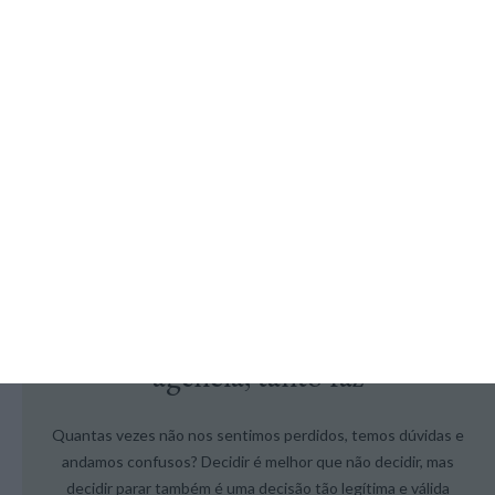
+ M,
16 Julho 2025
Nuno Antunes
Um camelo ou um carro da
agência, tanto faz
Quantas vezes não nos sentimos perdidos, temos dúvidas e
andamos confusos? Decidir é melhor que não decidir, mas
decidir parar também é uma decisão tão legítima e válida