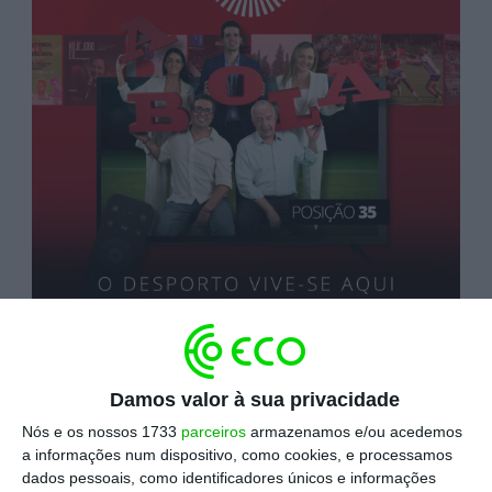
Damos valor à sua privacidade
A Bola TV passa a estar, a partir desta quarta-
Nós e os nossos 1733
parceiros
armazenamos e/ou acedemos
feira, na grelha de canais da Nos.
Na posição 35,
a informações num dispositivo, como cookies, e processamos
o canal passa assim a marcar presença em todas as
dados pessoais, como identificadores únicos e informações