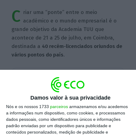
C
riar uma “ponte” entre o meio
académico e o mundo empresarial é o
grande objetivo da Academia TUU que
acontece de 21 a 25 de julho, em Coimbra,
destinada a
40 recém-licenciados oriundos de
vários pontos do país
.
Escolha o ECO como fonte
›
Escolher
preferida no Google
Damos valor à sua privacidade
“Numa fase em que muitos estudantes
Nós e os nossos 1733
parceiros
armazenamos e/ou acedemos
enfrentam incertezas sobre o futuro
a informações num dispositivo, como cookies, e processamos
profissional, a Academia TUU propõe uma
dados pessoais, como identificadores únicos e informações
semana que pode marcar a diferença”,
padrão enviadas por um dispositivo para publicidade e
conteúdos personalizados, medição de publicidade e
começa por assinalar Hélder Loio, CEO da