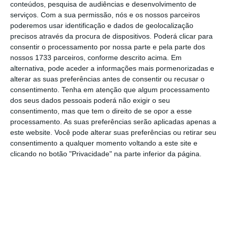
conteúdos, pesquisa de audiências e desenvolvimento de
TUU – Building Design Management, entidade
serviços.
Com a sua permissão, nós e os nossos parceiros
que organiza este evento gratuito.
poderemos usar identificação e dados de geolocalização
precisos através da procura de dispositivos. Poderá clicar para
consentir o processamento por nossa parte e pela parte dos
nossos 1733 parceiros, conforme descrito acima. Em
“O que fazemos nesta semana pode poupar-
alternativa, pode aceder a informações mais pormenorizadas e
lhes anos de caminho incerto.
Queremos
alterar as suas preferências antes de consentir ou recusar o
consentimento.
Tenha em atenção que algum processamento
mostrar-lhes opções, realidades, pessoas.
dos seus dados pessoais poderá não exigir o seu
Não se trata apenas de encontrar um
consentimento, mas que tem o direito de se opor a esse
emprego, mas de perceber onde podem
processamento. As suas preferências serão aplicadas apenas a
este website. Você pode alterar suas preferências ou retirar seu
realmente fazer a diferença
”, detalha Hélder
consentimento a qualquer momento voltando a este site e
Loio.
clicando no botão "Privacidade" na parte inferior da página.
Não se trata apenas de
encontrar um emprego, mas de