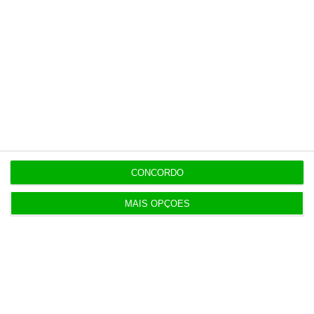
maus do que bons”
8 Agosto 2026
Polícia espanhola já pede passaporte a viajantes
de Itália
8 Agosto 2026
Honda HR-V: a razão vence a moda no trânsito e
nas férias
CONCORDO
MAIS OPÇÕES
8 Agosto 2026
Eclipse. Dos óculos grátis aos telescópios de 12
mil euros