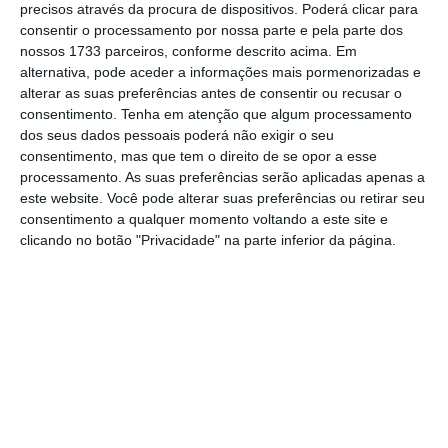
tem de resolver urgentemente estes
precisos através da procura de dispositivos. Poderá clicar para
problemas de pessoal, especialmente
consentir o processamento por nossa parte e pela parte dos
nossos 1733 parceiros, conforme descrito acima. Em
durante a época alta do verão, quando o
alternativa, pode aceder a informações mais pormenorizadas e
volume de passageiros atinge o seu pico”.
alterar as suas preferências antes de consentir ou recusar o
consentimento.
Tenha em atenção que algum processamento
dos seus dados pessoais poderá não exigir o seu
Tarifas. Ryanair ameaça cancelar encomenda à
consentimento, mas que tem o direito de se opor a esse
Boeing
processamento. As suas preferências serão aplicadas apenas a
este website. Você pode alterar suas preferências ou retirar seu
Ler Mais
consentimento a qualquer momento voltando a este site e
clicando no botão "Privacidade" na parte inferior da página.
“
Se não forem tomadas medidas, continuarão
a ocorrer atrasos e mais passageiros acabarão
por perder injustamente os seus voos”,
alerta
a Ryanair, pedindo ao executivo liderado por
Luís Montenegro que tome “medidas
imediatas”.