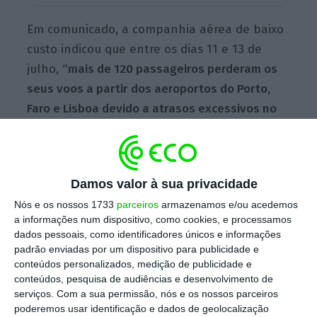
Em comunicado, a companhia aérea de baixo
custo indicou que entre os dias 11 e 13 de
julho,
“mais de 120 passageiros perderam os
seus voos a partir dos aeroportos do Porto,
Faro e Lisboa devido a atrasos excessivos no
controlo de fronteiras”,
causados pela falta
de funcionários.
Damos valor à sua privacidade
Ao mesmo tempo,
“os passageiros que
Nós e os nossos 1733
parceiros
armazenamos e/ou acedemos
chegavam a Portugal enfrentaram tempos de
a informações num dispositivo, como cookies, e processamos
dados pessoais, como identificadores únicos e informações
espera até 90 minutos no controlo de
padrão enviadas por um dispositivo para publicidade e
passaportes”, refere a companhia aérea
conteúdos personalizados, medição de publicidade e
irlandesa,
sublinhando que estes “não são
conteúdos, pesquisa de audiências e desenvolvimento de
serviços.
Com a sua permissão, nós e os nossos parceiros
casos isolados” e que o “Governo Português
poderemos usar identificação e dados de geolocalização