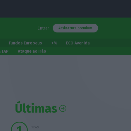
Entrar
Assinatura premium
Fundos Europeus
+M
ECO Avenida
a TAP
Ataque ao Irão
Últimas
11:49