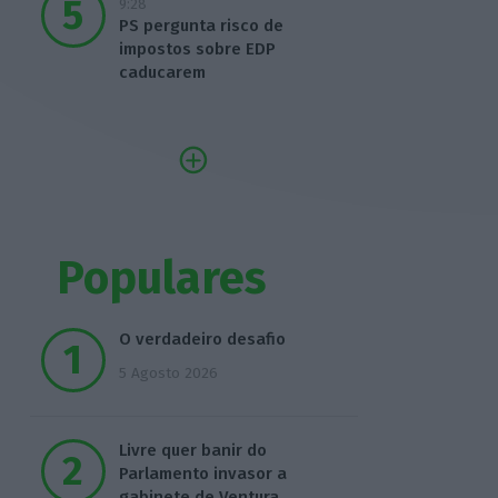
9:28
PS pergunta risco de
impostos sobre EDP
caducarem
Populares
O verdadeiro desafio
5 Agosto 2026
Livre quer banir do
Parlamento invasor a
gabinete de Ventura