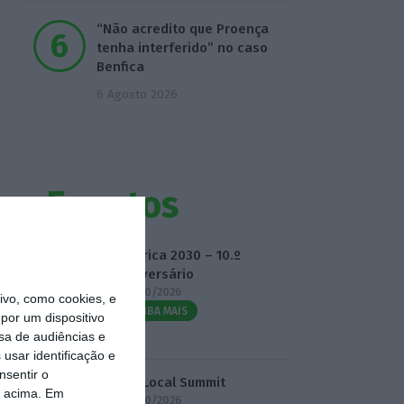
“Não acredito que Proença
tenha interferido” no caso
Benfica
6 Agosto 2026
Eventos
Fábrica 2030 – 10.º
Aniversário
14/10/2026
vo, como cookies, e
SAIBA MAIS
por um dispositivo
sa de audiências e
usar identificação e
nsentir o
3.º Local Summit
o acima. Em
07/10/2026