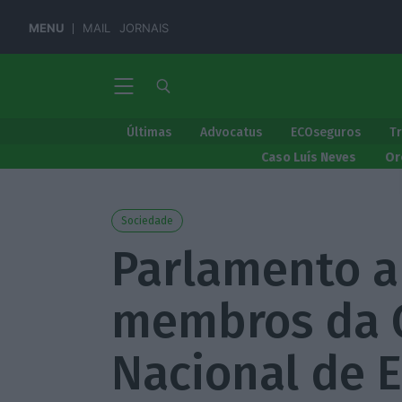
MENU
MAIL
JORNAIS
Últimas
Advocatus
ECOseguros
T
Caso Luís Neves
Or
Sociedade
Parlamento a
membros da 
Nacional de E