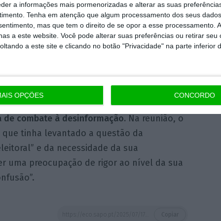
l-democrata Teresa Leal Coelho considerou
eder a informações mais pormenorizadas e alterar as suas preferência
a a garantia do voto no estrangeiro. Colocou
timento.
Tenha em atenção que algum processamento dos seus dados
nsentimento, mas que tem o direito de se opor a esse processamento. A
correios de proveniência”, assim como
as a este website. Você pode alterar suas preferências ou retirar seu
ortugueses residentes no estrangeiro
tando a este site e clicando no botão "Privacidade" na parte inferior 
 direito de voto.
to à CNE designado pelo PS, manifestou-se
AIS OPÇÕES
CONCORDO
ação eleitoral, bem como a como a um
 de combate à desinformação.
Na reunião, o
a, que tinha levantado a questão da
eleitoral” e da necessidade da sua
ter uma preocupação de rigor ao nível da sua
nfusão”.
https://eco.sapo.pt/2025/07/17/parlamento-aprova-novos-membros-da-comissao-nacional-de-eleicoes/
Copiar