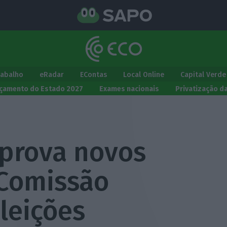
rabalho
eRadar
EContas
Local Online
Capital Verde
çamento do Estado 2027
Exames nacionais
Privatização d
prova novos
Comissão
leições