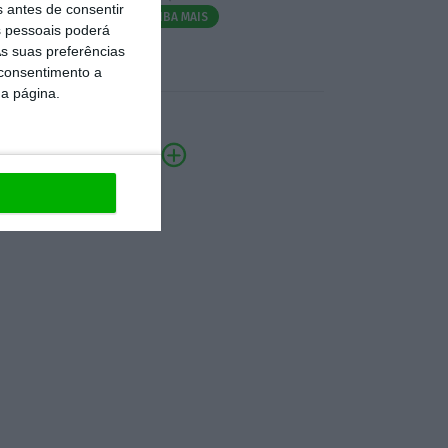
s antes de consentir
SAIBA MAIS
 pessoais poderá
s suas preferências
 consentimento a
da página.