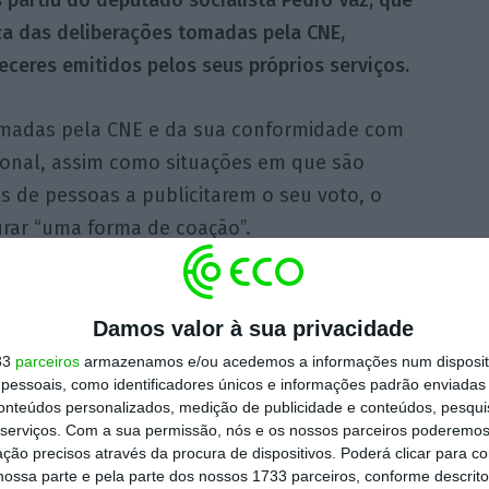
ca das deliberações tomadas pela CNE,
ceres emitidos pelos seus próprios serviços.
tomadas pela CNE e da sua conformidade com
cional, assim como situações em que são
as de pessoas a publicitarem o seu voto, o
urar “uma forma de coação”.
 escolhido pelo Chega, Fernando José Silva,
tidos ao Ministério Público. Já
o deputado
Damos valor à sua privacidade
lema do voto nos círculos da emigração,
33
parceiros
armazenamos e/ou acedemos a informações num dispositi
essoais, como identificadores únicos e informações padrão enviadas 
rtugueses de primeira (residentes em
conteúdos personalizados, medição de publicidade e conteúdos, pesqui
a”.
serviços.
Com a sua permissão, nós e os nossos parceiros poderemos 
ção precisos através da procura de dispositivos. Poderá clicar para co
ossa parte e pela parte dos nossos 1733 parceiros, conforme descrit