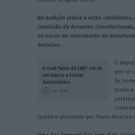
Na audição prévia a estes candidatos, 
Comissão de Assuntos Constitucionais,
os riscos do crescimento da desinform
decisões.
O deput
E-mail falso da CNE? Foi só
que se 
um banco a testar
de nome
funcionários
tendo e
Ler Mais
autárqui
“cresce
também abordado por Paulo Muacho do 
Uma das intervenções com mais avisos 