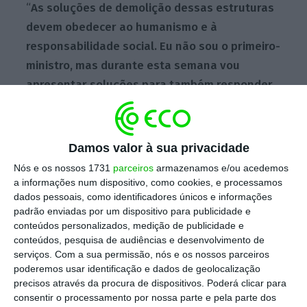
“
As soluções de demolição dessas estruturas
devem obedecer ao humanismo e à
responsabilidade social. Eu não sou o primeiro-
ministro, mas durante esta semana vou
apresentar soluções para também responder
às situações de emergência
, como aquelas
que têm estado a ser vividas em vários
municípios da área de Lisboa”, afirmou.
Damos valor à sua privacidade
Nós e os nossos 1731
parceiros
armazenamos e/ou acedemos
a informações num dispositivo, como cookies, e processamos
dados pessoais, como identificadores únicos e informações
Autarca de Loures garante que demolições vão
padrão enviadas por um dispositivo para publicidade e
continuar
conteúdos personalizados, medição de publicidade e
Ler Mais
conteúdos, pesquisa de audiências e desenvolvimento de
serviços.
Com a sua permissão, nós e os nossos parceiros
poderemos usar identificação e dados de geolocalização
José Luís Carneiro falava aos jornalistas no
precisos através da procura de dispositivos. Poderá clicar para
final de uma reunião com o presidente da
consentir o processamento por nossa parte e pela parte dos