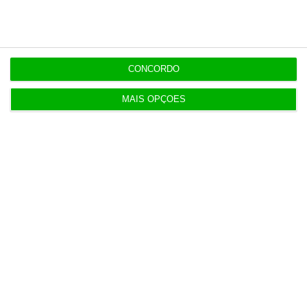
11:53
Campilho e Suárez continuam à frente da
seguradora Victoria
CONCORDO
MAIS OPÇÕES
Populares
“O ESG morreu, longa vida ao ESG”
7:05
Irão anuncia possível acordo com Omã em Ormuz
2 Agosto 2026