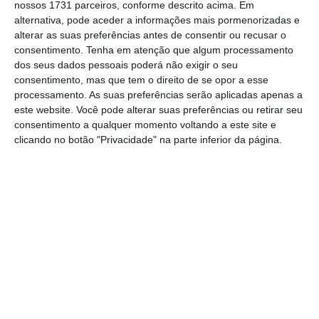
nossos 1731 parceiros, conforme descrito acima. Em
Rede Europeia Anti Pobreza/Portugal, no
alternativa, pode aceder a informações mais pormenorizadas e
Porto. Questionado sobre a situação em
alterar as suas preferências antes de consentir ou recusar o
Loures, o líder socialista considerou que
consentimento.
Tenha em atenção que algum processamento
dos seus dados pessoais poderá não exigir o seu
todas estas soluções de construções
consentimento, mas que tem o direito de se opor a esse
precárias não são soluções de vida condignas
processamento. As suas preferências serão aplicadas apenas a
e escusou-se a responder se mantém a
este website. Você pode alterar suas preferências ou retirar seu
consentimento a qualquer momento voltando a este site e
confiança no presidente daquela autarquia,
clicando no botão "Privacidade" na parte inferior da página.
eleito pelo PS, Ricardo Leão.
Loures iniciou na semana passada uma
operação de demolição de 64 barracas, onde
viviam 161 pessoas, tendo sido demolidas 51
no primeiro dia e outras quatro no segundo.
A
operação foi entretanto suspensa após o
despacho de um tribunal de Lisboa, na
sequência de uma providência cautelar