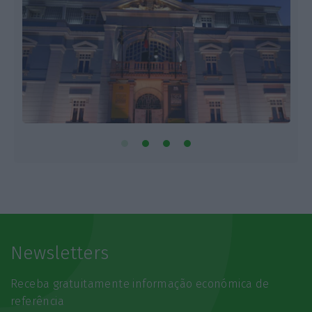
Newsletters
Receba gratuitamente informação económica de
referência