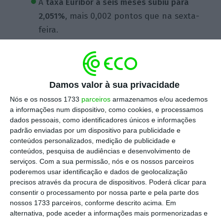
A
taxa Euribor a seis meses subiu para
2,051%
, mais 0,002 pontos que na sexta-
feira.
No
prazo de 12 meses, a taxa Euribor
também avançou para 2,078%
, mais 0,013
pontos.
Damos valor à sua privacidade
Nós e os nossos 1733
parceiros
armazenamos e/ou acedemos
a informações num dispositivo, como cookies, e processamos
Em sentido contrário, a
Euribor a três
dados pessoais, como identificadores únicos e informações
meses para 1,971%
, menos 0,024 pontos
padrão enviadas por um dispositivo para publicidade e
do que na sessão anterior.
conteúdos personalizados, medição de publicidade e
conteúdos, pesquisa de audiências e desenvolvimento de
serviços.
Com a sua permissão, nós e os nossos parceiros
Esta semana,
na quarta e na quinta-feira,
poderemos usar identificação e dados de geolocalização
realiza-se a reunião de política monetária do
precisos através da procura de dispositivos. Poderá clicar para
consentir o processamento por nossa parte e pela parte dos
Banco Central Europeu (BCE)
, em Frankfurt.
nossos 1733 parceiros, conforme descrito acima. Em
alternativa, pode aceder a informações mais pormenorizadas e