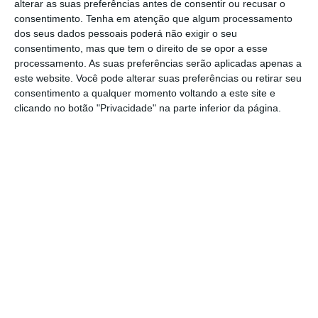
alterar as suas preferências antes de consentir ou recusar o
Os investidores aguardam com expectativa a
consentimento.
Tenha em atenção que algum processamento
dos seus dados pessoais poderá não exigir o seu
reunião de política monetária do BCE desta
consentimento, mas que tem o direito de se opor a esse
semana, que deverá manter as taxas
processamento. As suas preferências serão aplicadas apenas a
inalteradas, pelo que as atenções estarão
este website. Você pode alterar suas preferências ou retirar seu
consentimento a qualquer momento voltando a este site e
centradas na possibilidade de a presidente
clicando no botão "Privacidade" na parte inferior da página.
da entidade, Christine Lagarde, dar alguma
pista sobre os próximos passos.
Na última reunião de política monetária em
04 e 05 de junho, em Frankfurt, o BCE desceu
as taxas de juro em 0,25 pontos, tendo a
principal taxa diretora caído para 2%.
Esta
descida foi a oitava desde que o BCE
iniciou este ciclo de cortes em junho de 2024
e,
segundo os analistas, deverá ser a última