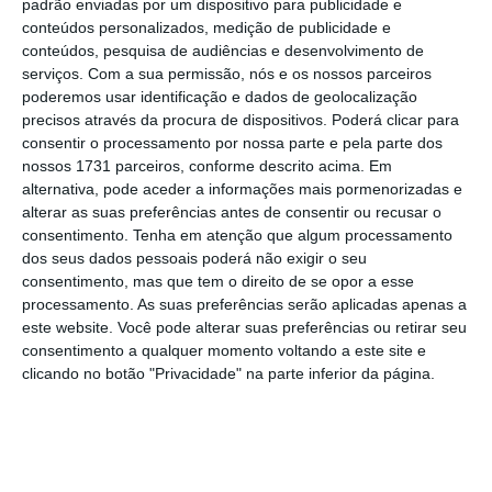
padrão enviadas por um dispositivo para publicidade e
entendimento, tal como as
due diligence
conteúdos personalizados, medição de publicidade e
conteúdos, pesquisa de audiências e desenvolvimento de
técnica e jurídica, foi enviado para o Terreiro
serviços.
Com a sua permissão, nós e os nossos parceiros
do Paço a 27 de fevereiro. E a 30 de abril
poderemos usar identificação e dados de geolocalização
chegou ao ministério liderado por Miranda
precisos através da procura de dispositivos. Poderá clicar para
consentir o processamento por nossa parte e pela parte dos
Sarmento a minuta do contrato-promessa de
nossos 1731 parceiros, conforme descrito acima. Em
compra e venda.
alternativa, pode aceder a informações mais pormenorizadas e
alterar as suas preferências antes de consentir ou recusar o
consentimento.
Tenha em atenção que algum processamento
O ministério das Finanças, a 22 de julho,
dos seus dados pessoais poderá não exigir o seu
indicou que “o Ministério das Finanças nunca
consentimento, mas que tem o direito de se opor a esse
teve um conhecimento completo da
processamento. As suas preferências serão aplicadas apenas a
este website. Você pode alterar suas preferências ou retirar seu
situação”.
consentimento a qualquer momento voltando a este site e
clicando no botão "Privacidade" na parte inferior da página.
“Da parte do PS estaremos sempre do lado
de toda a transparência, de todos os
esclarecimentos, mas
nunca iremos pactuar
com falhas de memória seletiva e muito menos