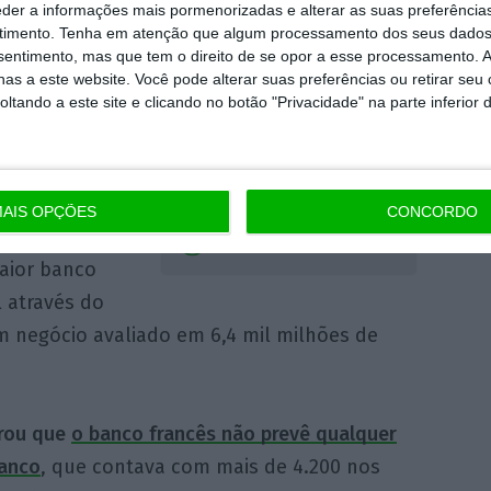
ue vai manter a
eder a informações mais pormenorizadas e alterar as suas preferência
timento.
Tenha em atenção que algum processamento dos seus dados
 os postos de
nsentimento, mas que tem o direito de se opor a esse processamento. A
idade do
as a este website. Você pode alterar suas preferências ou retirar seu
tando a este site e clicando no botão "Privacidade" na parte inferior 
s
Novobanco
Mais notícias sobre o
e detém 75% do
banco
AIS OPÇÕES
CONCORDO
tuição
Ver Perfil
aior banco
 através do
 negócio avaliado em 6,4 mil milhões de
urou que
o banco francês não prevê qualquer
anco
, que contava com mais de 4.200 nos