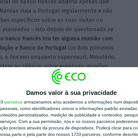
icial do banco francês adianta apenas que
 Namias viaja a Portugal regularmente e não
hes específicos sobre as suas visitas ou
s planeadas – isto depois de questionada se
do banco francês iria ter alguma reunião com
olução e Banco de Portugal
(os dois primeiros
 o terceiro enquanto supervisor). Ministério,
tem ao silêncio sobre eventuais reuniões
Damos valor à sua privacidade
ardado com expectativa entre dos
33
parceiros
armazenamos e/ou acedemos a informações num dispositi
ma compromissos com o futuro do banco
.
essoais, como identificadores únicos e informações padrão enviadas 
iga quais são as intenções para o banco”,
conteúdos personalizados, medição de publicidade e conteúdos, pesqui
e trabalhadores, Liliana Felício, ao ECO.
serviços.
Com a sua permissão, nós e os nossos parceiros poderemos 
ção precisos através da procura de dispositivos. Poderá clicar para co
ossa parte e pela parte dos nossos 1733 parceiros, conforme descrit