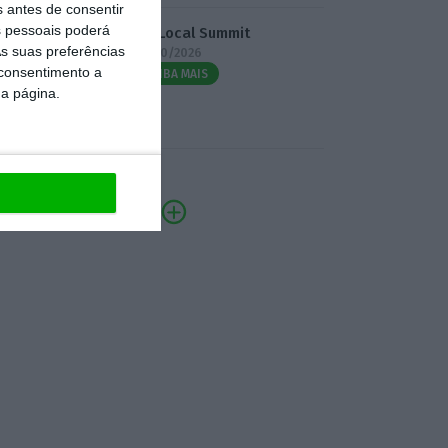
s antes de consentir
 pessoais poderá
3.º Local Summit
s suas preferências
07/10/2026
 consentimento a
SAIBA MAIS
da página.