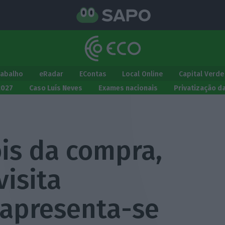
rabalho
eRadar
EContas
Local Online
Capital Verde
2027
Caso Luís Neves
Exames nacionais
Privatização d
s da compra,
isita
apresenta-se