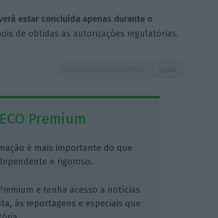
erá estar concluída apenas durante o
pois de obtidas as autorizações regulatórias.
https://eco.sapo.pt/2025/07/23/um-mes-depois-da-compra-ceo-do-bpce-visita-novobanco-e-apresenta-se-aos-trabalhadores/
Copiar
 ECO Premium
mação é mais importante do que
dependente e rigoroso.
Premium e tenha acesso a notícias
nta, às reportagens e especiais que
ória.