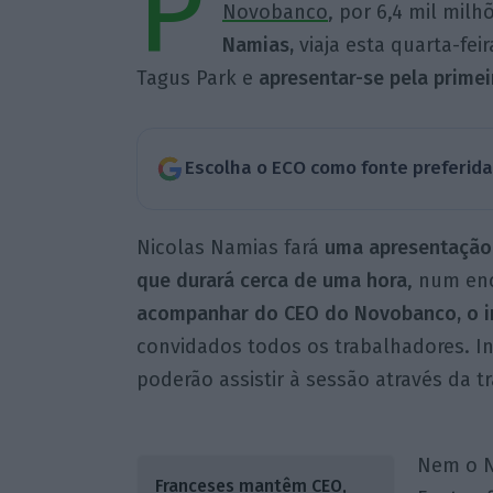
P
Novobanco
, por 6,4 mil mil
Namias,
viaja esta quarta-fei
Tagus Park e
apresentar-se pela primei
Escolha o ECO como fonte preferid
Nicolas Namias fará
uma apresentação 
que durará cerca de uma hora
, num en
acompanhar do CEO do Novobanco, o i
convidados todos os trabalhadores. I
poderão assistir à sessão através da t
Nem o N
Franceses mantêm CEO,