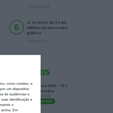
4 Agosto 2026
📊 Os lucros de 2,5 mil
milhões da banca em 5
gráficos
5 Agosto 2026
Eventos
vo, como cookies, e
Fábrica 2030 – 10.º
por um dispositivo
Aniversário
sa de audiências e
14/10/2026
usar identificação e
SAIBA MAIS
nsentir o
o acima. Em