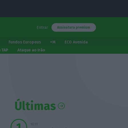
Entrar
Assinatura premium
Fundos Europeus
+M
ECO Avenida
a TAP
Ataque ao Irão
Últimas
10:11