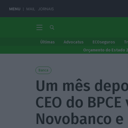
MENU
MAIL
JORNAIS
Últimas
Advocatus
ECOseguros
T
Orçamento do Estado 
Banca
Um mês depoi
CEO do BPCE v
Novobanco e 