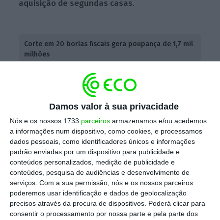
aquisição de segundas casas
.
Corte em 20 borlas fiscais gera poupança de 1,7 mil
milhões
Ler Mais
A isenção do Imposto do Selo sobre os juros
Damos valor à sua privacidade
cobrados em empréstimos para aquisição de
Nós e os nossos 1733
parceiros
armazenamos e/ou acedemos
habitação própria visa aliviar o encargo
a informações num dispositivo, como cookies, e processamos
financeiro suportado pelas pessoas,
dados pessoais, como identificadores únicos e informações
padrão enviadas por um dispositivo para publicidade e
promovendo assim o acesso à habitação,
conteúdos personalizados, medição de publicidade e
reconhece a U-Tax, uma unidade criada na
conteúdos, pesquisa de audiências e desenvolvimento de
esfera do Fisco para avaliar a racionalidade
serviços.
Com a sua permissão, nós e os nossos parceiros
poderemos usar identificação e dados de geolocalização
económica dos benefícios fiscais. Em 2023,
precisos através da procura de dispositivos. Poderá clicar para
esta medida beneficiou 1.645.353
consentir o processamento por nossa parte e pela parte dos