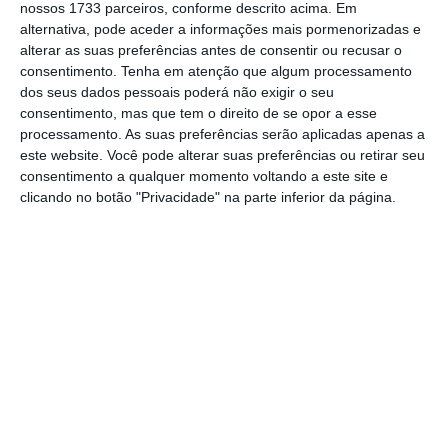
contribuintes e originou uma despesa fiscal
nossos 1733 parceiros, conforme descrito acima. Em
alternativa, pode aceder a informações mais pormenorizadas e
de 140,9 milhões de euros.
alterar as suas preferências antes de consentir ou recusar o
consentimento.
Tenha em atenção que algum processamento
Porém, no atual contexto de aquecimento do
dos seus dados pessoais poderá não exigir o seu
consentimento, mas que tem o direito de se opor a esse
mercado imobiliário, “e com o objetivo de
processamento. As suas preferências serão aplicadas apenas a
assegurar uma maior equidade fiscal,
este website. Você pode alterar suas preferências ou retirar seu
recomenda-se a eliminação da isenção
consentimento a qualquer momento voltando a este site e
clicando no botão "Privacidade" na parte inferior da página.
aplicada aos juros de empréstimos
destinados à aquisição de habitações
secundárias”, propõe a entidade liderada por
Isabel Proença.
“Concretamente,
em 2023, o número de
indivíduos que beneficiaram da isenção de
Imposto de Selo sobre o pagamento de juros
relativos a empréstimos para habitação