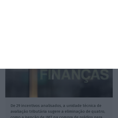
Corte em 20 borlas fiscais gera
poupança de 1,7 mil milhões
Ânia Ataíde, Salomé Pinto,
24 Julho 2025
De 29 incentivos analisados, a unidade técnica de
avaliação tributária sugere a eliminação de quatro,
como a isenção de IMT na compra de prédios para