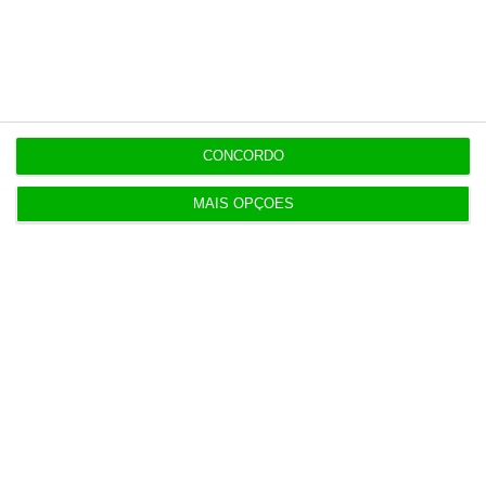
Espanha repõe controlos fronteiriços a viajantes
de Itália
7 Agosto 2026
Seguro promulga decreto para regime de
heranças indivisas
CONCORDO
MAIS OPÇÕES
Populares
Combustíveis. Cinco propostas de política fiscal
3 Agosto 2026
SRS Legal assessora Grupo Finançor na compra da