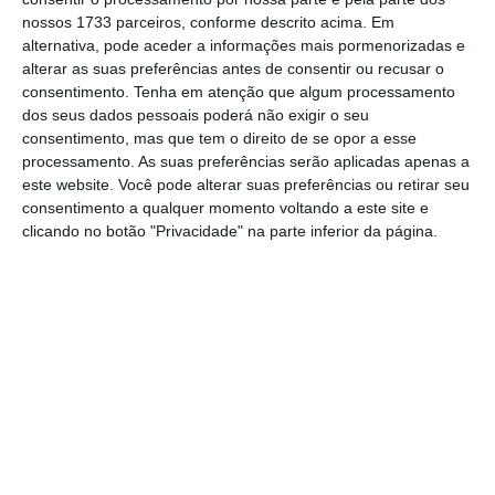
nossos 1733 parceiros, conforme descrito acima. Em
entrada em vigor de taxas aduaneiras de 30%
alternativa, pode aceder a informações mais pormenorizadas e
sobre todas as importações europeias.
alterar as suas preferências antes de consentir ou recusar o
consentimento.
Tenha em atenção que algum processamento
dos seus dados pessoais poderá não exigir o seu
Ainda esta sexta-feira, antes de partir para a
consentimento, mas que tem o direito de se opor a esse
Escócia, onde estará os próximos dias, o
processamento. As suas preferências serão aplicadas apenas a
presidente dos EUA disse que via
uma
este website. Você pode alterar suas preferências ou retirar seu
consentimento a qualquer momento voltando a este site e
probabilidade de “50-50%” de haver um
clicando no botão "Privacidade" na parte inferior da página.
acordo comercial com Bruxelas.
As declarações de Trump esta sexta
contrariam as notícias divulgadas ao longo da
semana e que davam conta que os
dois
blocos estavam próximos de fechar um
acordo que fixa as tarifas sobre as
importações europeias em 15%.