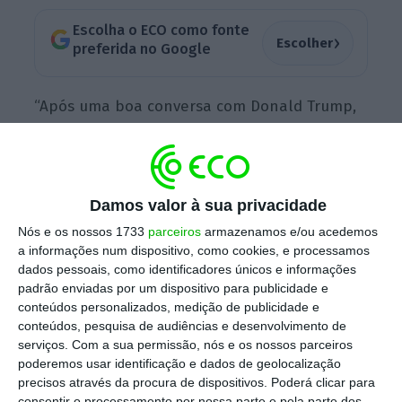
Escolha o ECO como fonte
›
Escolher
preferida no Google
“Após uma boa conversa com Donald Trump,
concordamos em
reunir-nos na Escócia no
domingo para discutir as relações comerciais
transatlânticas e como podemos mantê-las
Damos valor à sua privacidade
fortes
“, anunciou von der Leyen numa
publicação na rede social X.
Nós e os nossos 1733
parceiros
armazenamos e/ou acedemos
a informações num dispositivo, como cookies, e processamos
dados pessoais, como identificadores únicos e informações
padrão enviadas por um dispositivo para publicidade e
O encontro entre os dois líderes poderá ser
conteúdos personalizados, medição de publicidade e
um momento decisivo para fechar um acordo
conteúdos, pesquisa de audiências e desenvolvimento de
serviços.
Com a sua permissão, nós e os nossos parceiros
entre os dois blocos, a poucos dias de
poderemos usar identificação e dados de geolocalização
terminar o prazo adicional concedido por
precisos através da procura de dispositivos. Poderá clicar para
Washington para um entendimento antes da
consentir o processamento por nossa parte e pela parte dos