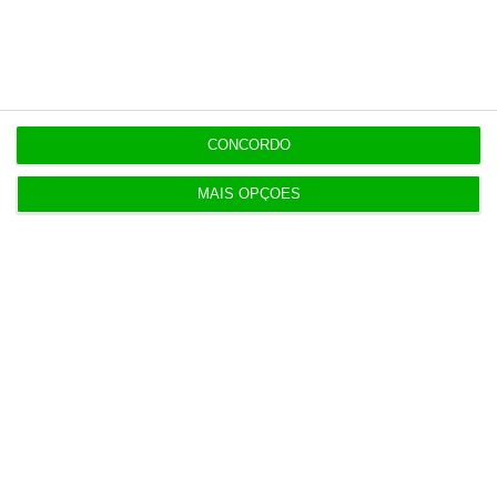
Fumos do Etna suspendem aeroporto da Catânia
10:15
Volta regista 150 milhões de embalagens
devolvidas
CONCORDO
MAIS OPÇÕES
Populares
O verdadeiro desafio
5 Agosto 2026
Livre quer banir do Parlamento invasor a gabinete
de Ventura