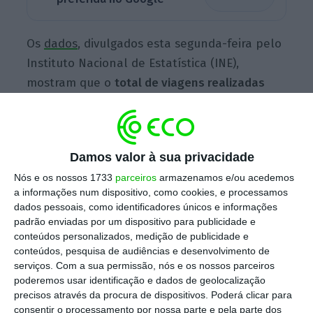
Os
dados
, divulgados esta segunda-feira pelo
Instituto Nacional de Estatística (INE),
mostram que o
total de viagens realizadas
pelos residentes foi de 5,2 milhões no primeiro
trimestre
, mais 16% do que um ano antes. O
número de viagens aumentou em todos os
Damos valor à sua privacidade
meses do trimestre
: +36,0% em janeiro; +15,9%
Nós e os nossos 1733
parceiros
armazenamos e/ou acedemos
em fevereiro; e apenas +0,7% em março.
a informações num dispositivo, como cookies, e processamos
dados pessoais, como identificadores únicos e informações
padrão enviadas por um dispositivo para publicidade e
Evolução homóloga das viagens dos
conteúdos personalizados, medição de publicidade e
conteúdos, pesquisa de audiências e desenvolvimento de
portugueses a nível trimestral e por
serviços.
Com a sua permissão, nós e os nossos parceiros
destino
poderemos usar identificação e dados de geolocalização
precisos através da procura de dispositivos. Poderá clicar para
consentir o processamento por nossa parte e pela parte dos