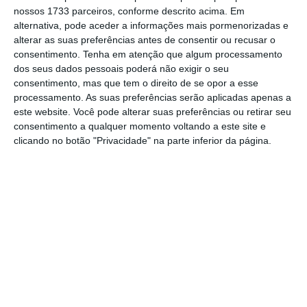
nossos 1733 parceiros, conforme descrito acima. Em
alternativa, pode aceder a informações mais pormenorizadas e
alterar as suas preferências antes de consentir ou recusar o
consentimento.
Tenha em atenção que algum processamento
dos seus dados pessoais poderá não exigir o seu
consentimento, mas que tem o direito de se opor a esse
processamento. As suas preferências serão aplicadas apenas a
este website. Você pode alterar suas preferências ou retirar seu
consentimento a qualquer momento voltando a este site e
clicando no botão "Privacidade" na parte inferior da página.
Fonte: INE
O gabinete estatístico detalha que 86,3% das
deslocações dos portugueses entre janeiro e
março ocorreram em território nacional, pelo
que 13,7% tiveram como destino outro país.
O
principal motivo das deslocações dos
turistas nacionais nos primeiros três meses de