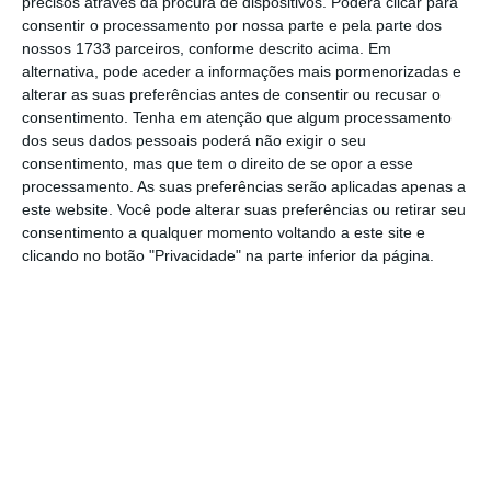
precisos através da procura de dispositivos. Poderá clicar para
consentir o processamento por nossa parte e pela parte dos
nossos 1733 parceiros, conforme descrito acima. Em
alternativa, pode aceder a informações mais pormenorizadas e
alterar as suas preferências antes de consentir ou recusar o
A IA está a transformar de forma
consentimento.
Tenha em atenção que algum processamento
decisiva o setor dos contact
dos seus dados pessoais poderá não exigir o seu
consentimento, mas que tem o direito de se opor a esse
centers, assumindo um papel
processamento. As suas preferências serão aplicadas apenas a
cada vez mais relevante na
este website. Você pode alterar suas preferências ou retirar seu
consentimento a qualquer momento voltando a este site e
modernização, eficiência e
clicando no botão "Privacidade" na parte inferior da página.
personalização do atendimento
ao cliente.
Ana Gonçalves
Secretária-geral da Associação Portuguesa de contact
centers