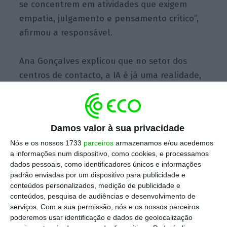
se concentrem em atividades que exigem
empatia, julgamento e pensamento crítico”,
afirmou a responsável.
Ana Gonçalves explicou que no setor dos
centros de contacto, a IA é já uma realidade,
pelo que a “perceção dos trabalhadores
tende a ser menos marcada pelo medo da
substituição e mais orientada para
Damos valor à sua privacidade
adaptação”.
Nós e os nossos 1733
parceiros
armazenamos e/ou acedemos
a informações num dispositivo, como cookies, e processamos
“A evolução tecnológica, especialmente com
dados pessoais, como identificadores únicos e informações
a introdução da IA, é geralmente encarada
padrão enviadas por um dispositivo para publicidade e
conteúdos personalizados, medição de publicidade e
como uma extensão natural de ferramentas
conteúdos, pesquisa de audiências e desenvolvimento de
que há muito tempo contribuem para a
serviços.
Com a sua permissão, nós e os nossos parceiros
eficiência operacional”, acrescentou.
poderemos usar identificação e dados de geolocalização