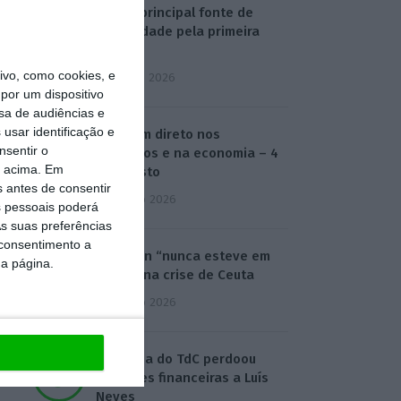
Sol foi principal fonte de
eletricidade pela primeira
vez
vo, como cookies, e
3 Agosto 2026
por um dispositivo
sa de audiências e
usar identificação e
O dia em direto nos
nsentir o
mercados e na economia – 4
o acima. Em
de agosto
s antes de consentir
4 Agosto 2026
 pessoais poderá
s suas preferências
 consentimento a
Shengen “nunca esteve em
da página.
causa” na crise de Ceuta
4 Agosto 2026
Auditoria do TdC perdoou
infrações financeiras a Luís
Neves