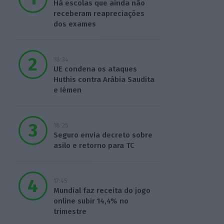
Há escolas que ainda não
receberam reapreciações
dos exames
18:34
UE condena os ataques
Huthis contra Arábia Saudita
e Iémen
18:25
Seguro envia decreto sobre
asilo e retorno para TC
17:45
Mundial faz receita do jogo
online subir 14,4% no
trimestre