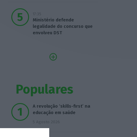
17:35
Ministério defende
legalidade do concurso que
envolveu DST
Populares
A revolução ‘skills-first’ na
educação em saúde
5 Agosto 2026