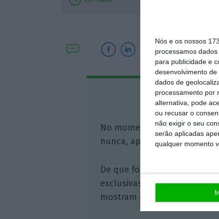
comunic
Nós e os nossos 17
processamos dados p
para publicidade e 
desenvolvimento de 
dados de geolocaliza
processamento por n
Assine o
alternativa, pode ac
ou recusar o consen
não exigir o seu co
No momento em que a infor
serão aplicadas apen
nunca, apoie o jornalismo in
qualquer momento vol
De que forma? Assine o ECO 
exclusivas, à opinião que co
M
mostram o outro lado da hist