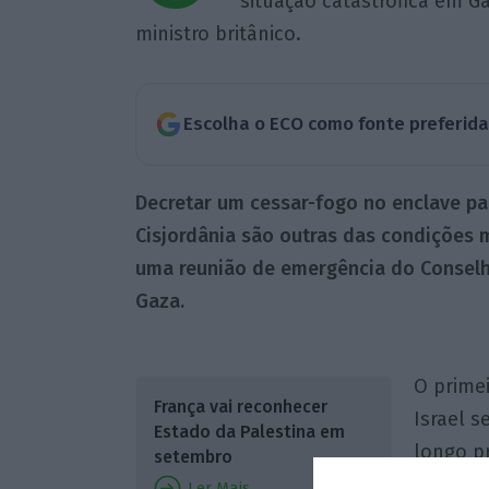
“situação catastrófica em Ga
ministro britânico.
Escolha o ECO como fonte preferid
Decretar um cessar-fogo no enclave pal
Cisjordânia são outras das condições 
uma reunião de emergência do Conselh
Gaza.
O primei
França vai reconhecer
Israel 
Estado da Palestina em
longo p
setembro
Estados,
Ler Mais