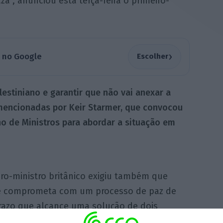
za”, anunciou esta terça-feira o primeiro-
›
a no Google
Escolher
estiniano e garantir que não vai anexar a
mencionadas por Keir Starmer, que convocou
o de Ministros para abordar a situação em
ro-ministro britânico exigiu também que
se comprometa com um processo de paz de
razo que alcance uma solução de dois
 Israel e Palestina, de acordo com um