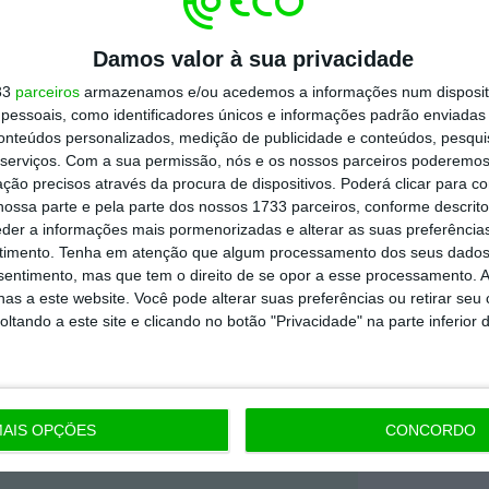
ado divulgado por Downing Street.
Damos valor à sua privacidade
33
parceiros
armazenamos e/ou acedemos a informações num dispositi
https://eco.sapo.pt/2025/07/29/londres-vai-reconhecer-estado-da-palestina-em-setembro-se-israel-nao-cumprir-certas-condicoes/
Copiar
essoais, como identificadores únicos e informações padrão enviadas 
conteúdos personalizados, medição de publicidade e conteúdos, pesqui
serviços.
Com a sua permissão, nós e os nossos parceiros poderemos 
ção precisos através da procura de dispositivos. Poderá clicar para co
ossa parte e pela parte dos nossos 1733 parceiros, conforme descrit
 ECO Premium
eder a informações mais pormenorizadas e alterar as suas preferência
timento.
Tenha em atenção que algum processamento dos seus dados
nsentimento, mas que tem o direito de se opor a esse processamento. A
mação é mais importante do que
as a este website. Você pode alterar suas preferências ou retirar seu
dependente e rigoroso.
tando a este site e clicando no botão "Privacidade" na parte inferior 
Premium e tenha acesso a notícias
nta, às reportagens e especiais que
AIS OPÇÕES
CONCORDO
ória.