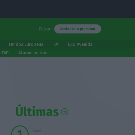
Entrar
Assinatura premium
Fundos Europeus
+M
ECO Avenida
a TAP
Ataque ao Irão
Últimas
18:45