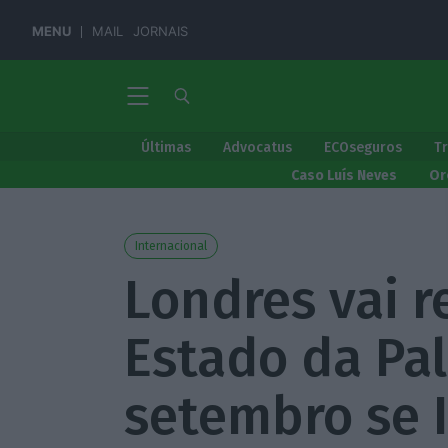
MENU
MAIL
JORNAIS
Últimas
Advocatus
ECOseguros
T
Caso Luís Neves
Or
Internacional
Londres vai 
Estado da Pa
setembro se I