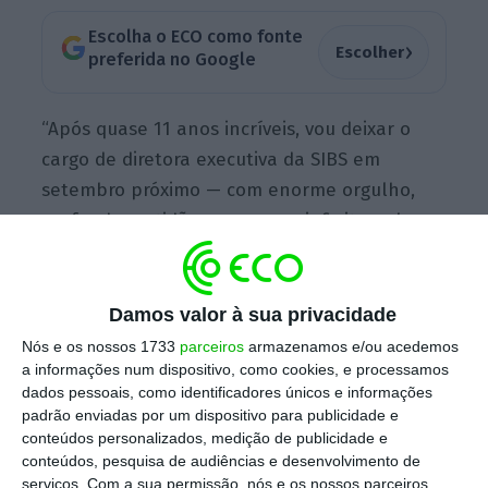
Escolha o ECO como fonte
›
Escolher
preferida no Google
“Após quase 11 anos incríveis, vou deixar o
cargo de diretora executiva da SIBS em
setembro próximo — com enorme orgulho,
profunda gratidão e um amor infinito pelo
que construímos juntos”, começa por escrever
Madalena Cascais Tomé.
Damos valor à sua privacidade
Nós e os nossos 1733
parceiros
armazenamos e/ou acedemos
A gestora elencou os principais marcos
a informações num dispositivo, como cookies, e processamos
durante o período em que liderou a empresa,
dados pessoais, como identificadores únicos e informações
padrão enviadas por um dispositivo para publicidade e
desde o lançamento do MB Way —
conteúdos personalizados, medição de publicidade e
atualmente
utilizado por mais de 6,5 milhões
conteúdos, pesquisa de audiências e desenvolvimento de
de pessoas e interoperável em toda a Europa
serviços.
Com a sua permissão, nós e os nossos parceiros