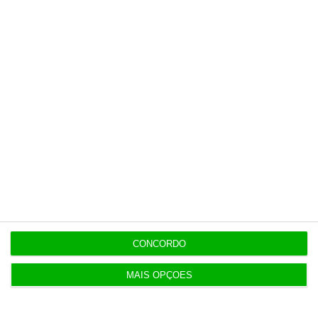
Últimas
21:14
Espanha repõe controlos fronteiriços a viajantes
de Itália
21:10
Seguro promulga decreto para regime de
heranças indivisas
20:14
Bola da ‘mão de deus’ de Maradona em leilão por
dois milhões
CONCORDO
MAIS OPÇÕES
20:13
Auditoria à Polícia Judiciaria foi pedida pelo atual
diretor