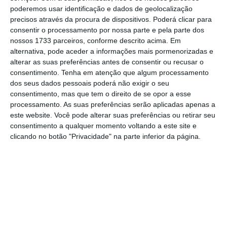
poderemos usar identificação e dados de geolocalização
— e a expansão com a SIBS
ROMANIA
e a
precisos através da procura de dispositivos. Poderá clicar para
PayTel
, às “aventuras” em novos domínios
consentir o processamento por nossa parte e pela parte dos
como o
ESG
, a identificação digital (SIBS
nossos 1733 parceiros, conforme descrito acima. Em
alternativa, pode aceder a informações mais pormenorizadas e
Multicert
) e as soluções
MetaCase Optimizing
alterar as suas preferências antes de consentir ou recusar o
Financial
Flows
.
consentimento.
Tenha em atenção que algum processamento
dos seus dados pessoais poderá não exigir o seu
consentimento, mas que tem o direito de se opor a esse
Na Worldline, quer “continuar a missão” que
processamento. As suas preferências serão aplicadas apenas a
tem tido na SIBS
: “ajudar as instituições
este website. Você pode alterar suas preferências ou retirar seu
financeiras, as soluções de pagamento e as
consentimento a qualquer momento voltando a este site e
clicando no botão "Privacidade" na parte inferior da página.
partes interessadas europeias a moldar o
futuro dos pagamentos e a desbloquear o
valor total da tecnologia, com um impacto
real nos serviços financeiros e na vida
quotidiana em toda a Europa”.
A Worldline, com sede em França, é a