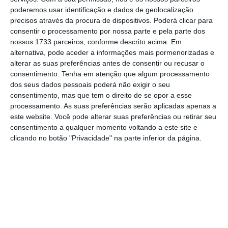
iniciada com o ‘Brexit’ (saída do Reino Unido
poderemos usar identificação e dados de geolocalização
da União Europeia) e para França cedeu 25%.
precisos através da procura de dispositivos. Poderá clicar para
Ainda assim,
a emigração portuguesa é
consentir o processamento por nossa parte e pela parte dos
nossos 1733 parceiros, conforme descrito acima. Em
superior aos níveis pré-covid na maioria dos
alternativa, pode aceder a informações mais pormenorizadas e
seus principais destinos.
alterar as suas preferências antes de consentir ou recusar o
consentimento.
Tenha em atenção que algum processamento
dos seus dados pessoais poderá não exigir o seu
Mais de 36 mil emigrantes usaram o programa
consentimento, mas que tem o direito de se opor a esse
Regressar
processamento. As suas preferências serão aplicadas apenas a
Ler Mais
este website. Você pode alterar suas preferências ou retirar seu
consentimento a qualquer momento voltando a este site e
clicando no botão "Privacidade" na parte inferior da página.
Em 2023, a Suíça voltou a ser o principal país
de destino para os portugueses
,
contabilizando-se 12.652 entradas, seguida
por
Espanha
, com 11.554. Destacam-se ainda
países como
França (7.426), Alemanha
(6.375),
Holanda — agora Países Baixos — (4.892),