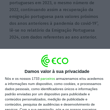
portugueses em 2023, o mesmo número de
2022, continuando assim a recuperação da
emigração portuguesa para valores próximos
dos anos anteriores à pandemia do covid-19”,
lê-se no relatório da Emigração Portuguesa
2024, com dados referentes ao ano anterior.
Segundo o documento, elaborado pelo
Observatório da Emigração e Rede Migra,
Centro de Investigação e Estudos de
Damos valor à sua privacidade
Sociologia e pelo ISCTE – Instituto
Nós e os nossos 1733
parceiros
armazenamos e/ou acedemos
Universitário de Lisboa, apenas não se
a informações num dispositivo, como cookies, e processamos
dados pessoais, como identificadores únicos e informações
verificou uma recuperação total uma vez que
padrão enviadas por um dispositivo para publicidade e
a emigração para o Reino Unido caiu mais de
conteúdos personalizados, medição de publicidade e
40%, mantendo a trajetória descendente
conteúdos, pesquisa de audiências e desenvolvimento de
serviços.
Com a sua permissão, nós e os nossos parceiros