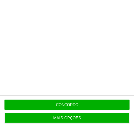
15:05
Revitalização da Serra da Estrela é “promessa por
cumprir”
12:06
Livros pelo Telegram ‘rasgam’ mais de 75 milhões
às editoras
12:00
Banksy custa 175 mil euros aos contribuintes
ingleses
CONCORDO
10:21
Preços o Irão continuarão a marcar rumo dos
MAIS OPÇÕES
mercados