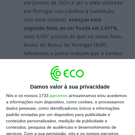
em janeiro de 2024 a ser a mais utilizada
em Portugal nos créditos à habitação
com taxa variável,
avançou esta
segunda-feira, ao ser fixada em 2,077%
,
mais 0,007 pontos do que na sexta-feira.
Dados do Banco de Portugal (BdP)
referentes a junho indicam que a Euribor
a seis meses representava 37,74% do
stock
de empréstimos para a habitação
própria permanente com taxa variável.
Damos valor à sua privacidade
Os mesmos dados indicam que as Euribor a 12
Nós e os nossos 1733
parceiros
armazenamos e/ou acedemos
a informações num dispositivo, como cookies, e processamos
e a três meses representavam 32,28% e
dados pessoais, como identificadores únicos e informações
25,58%, respetivamente.
padrão enviadas por um dispositivo para publicidade e
conteúdos personalizados, medição de publicidade e
conteúdos, pesquisa de audiências e desenvolvimento de
serviços.
Com a sua permissão, nós e os nossos parceiros