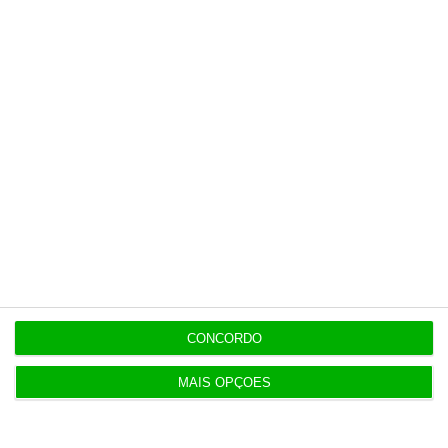
12:06
Livros pelo Telegram ‘rasgam’ mais de 75 milhões
às editoras
12:00
Banksy custa 175 mil euros aos contribuintes
ingleses
10:21
Preços o Irão continuarão a marcar rumo dos
mercados
CONCORDO
10:10
Investidores regressam à Europa com lucros em
MAIS OPÇÕES
alta