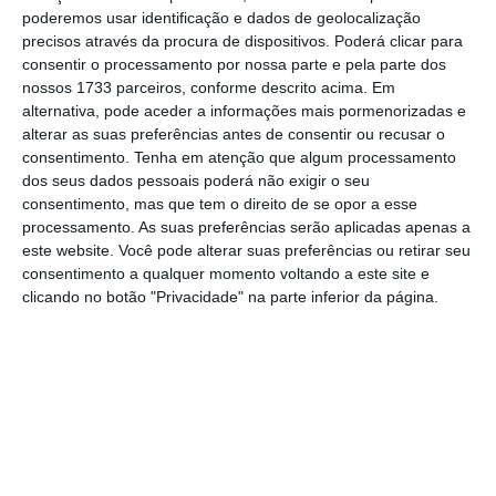
No prazo de 12 meses, a taxa Euribor
poderemos usar identificação e dados de geolocalização
avançou, ao ser fixada em 2,156%
, mais
precisos através da procura de dispositivos. Poderá clicar para
0,009 pontos.
consentir o processamento por nossa parte e pela parte dos
nossos 1733 parceiros, conforme descrito acima. Em
alternativa, pode aceder a informações mais pormenorizadas e
A
Euribor a três meses manteve-se esta
alterar as suas preferências antes de consentir ou recusar o
segunda-feira, em 1,994%,
o mesmo
consentimento.
Tenha em atenção que algum processamento
dos seus dados pessoais poderá não exigir o seu
valor da sessão anterior.
consentimento, mas que tem o direito de se opor a esse
processamento. As suas preferências serão aplicadas apenas a
Na última reunião de política monetária, em
este website. Você pode alterar suas preferências ou retirar seu
consentimento a qualquer momento voltando a este site e
24 de julho, o
Banco Central Europeu (BCE)
clicando no botão "Privacidade" na parte inferior da página.
manteve as taxas diretoras
, como antecipado
pelos mercados e depois de oito reduções das
mesmas desde que a entidade iniciou este
ciclo de cortes em junho de 2024.
Enquanto alguns analistas antecipam a