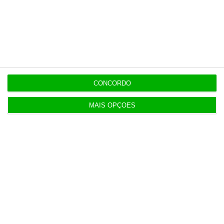
20:13
Auditoria à Polícia Judiciaria foi pedida pelo atual
diretor
19:53
CONCORDO
Diretor financeiro da PJ nega obra feita por amigo
de Neves
MAIS OPÇÕES
Populares
Perdoai-lhes, São “Nossos”