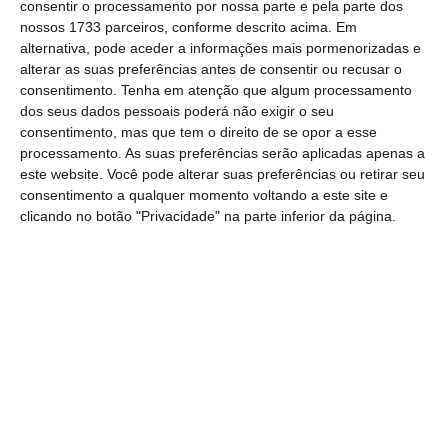
consentir o processamento por nossa parte e pela parte dos
nossos 1733 parceiros, conforme descrito acima. Em
Projeto de manuais digitais perde um terço das
alternativa, pode aceder a informações mais pormenorizadas e
escolas
alterar as suas preferências antes de consentir ou recusar o
consentimento.
Tenha em atenção que algum processamento
Ler Mais
dos seus dados pessoais poderá não exigir o seu
consentimento, mas que tem o direito de se opor a esse
“O MECI acredita que a possibilidade de
processamento. As suas preferências serão aplicadas apenas a
este website. Você pode alterar suas preferências ou retirar seu
manusear, escrever, sublinhar, anotar e usar
consentimento a qualquer momento voltando a este site e
livremente os manuais contribui para o
clicando no botão "Privacidade" na parte inferior da página.
processo de aprendizagem dos alunos, sendo
um direito que deve ser preservado”, refere a
tutela para justificar a exclusão dos alunos
mais novos do programa de reutilização.
No dia 28 de julho, começaram a ser também
emitidos os vales para a aquisição de novos
manuais escolares para os alunos das escolas