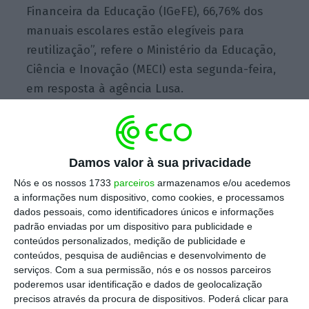
Financeira da Educação (IGeFE), 66,76% dos
manuais escolares estão elegíveis para
reutilização”, refere o Ministério da Educação,
Ciência e Inovação (MECI) esta segunda-feira,
em resposta à agência Lusa.
Os dados referem-se apenas aos livros do 5.º
ao 12.º anos de escolaridade, uma vez que a
Damos valor à sua privacidade
tutela decidiu dispensar os alunos até ao 4.º
Nós e os nossos 1733
parceiros
armazenamos e/ou acedemos
ano da devolução no âmbito do programa de
a informações num dispositivo, como cookies, e processamos
dados pessoais, como identificadores únicos e informações
gratuitidade dos manuais escolares.
No início
padrão enviadas por um dispositivo para publicidade e
do próximo ano letivo, os alunos do 1.º ciclo
conteúdos personalizados, medição de publicidade e
vão receber, por isso, manuais escolares
conteúdos, pesquisa de audiências e desenvolvimento de
serviços.
Com a sua permissão, nós e os nossos parceiros
novos gratuitos, cujos vales para aquisição
poderemos usar identificação e dados de geolocalização
começaram a ser emitidos há uma semana.
precisos através da procura de dispositivos. Poderá clicar para