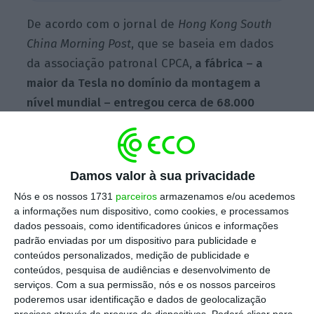
De acordo com o jornal de
Hong Kong South
China Morning Post
, que se baseia em dados
da associação patronal CPCA,
a fábrica – a
maior da Tesla no domínio da montagem a
nível mundial – entregou cerca de 68.000
veículos a clientes na China e no estrangeiro
no mês passado, o que representa uma queda
de 5,2 % em relação a junho e de 8,4% em
Damos valor à sua privacidade
termos homólogos.
Nós e os nossos 1731
parceiros
armazenamos e/ou acedemos
a informações num dispositivo, como cookies, e processamos
dados pessoais, como identificadores únicos e informações
Vendas da Tesla voltam a afundar quase 50% em
padrão enviadas por um dispositivo para publicidade e
Portugal
conteúdos personalizados, medição de publicidade e
conteúdos, pesquisa de audiências e desenvolvimento de
Ler Mais
serviços.
Com a sua permissão, nós e os nossos parceiros
poderemos usar identificação e dados de geolocalização
precisos através da procura de dispositivos. Poderá clicar para