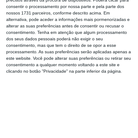
“Os
modelos
premium
estão a perder apelo
consentir o processamento por nossa parte e pela parte dos
entre os consumidores chineses porque eles
nossos 1731 parceiros, conforme descrito acima. Em
querem poupar dinheiro. Estão a optar por
alternativa, pode aceder a informações mais pormenorizadas e
alterar as suas preferências antes de consentir ou recusar o
modelos elétricos mais baratos e
consentimento.
Tenha em atenção que algum processamento
desenvolvidos na China”,
explicou Tian
dos seus dados pessoais poderá não exigir o seu
Maowei, gestor de vendas da Yiyou Auto
consentimento, mas que tem o direito de se opor a esse
processamento. As suas preferências serão aplicadas apenas a
Service, de Xangai.
este website. Você pode alterar suas preferências ou retirar seu
consentimento a qualquer momento voltando a este site e
No acumulado do ano, incluindo vendas na
clicando no botão "Privacidade" na parte inferior da página.
China e exportações, a megafábrica
estabelecida na megalópole oriental chinesa
já entregou mais de 432.000 automóveis, uma
queda de 13,7%, em termos homólogos.
O número
contrasta com o aumento de 35%
das vendas de elétricos na China, para cerca