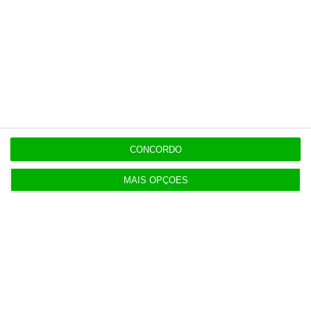
Polícia propôs mais câmaras na AR, mas partidos
recusaram
5 Agosto 2026
Compra do hotel e casino de Troia pelo Arrow tem
luz verde
CONCORDO
5 Agosto 2026
Ministro garante entrada a “todos os imigrantes”
com emprego
MAIS OPÇÕES
Populares