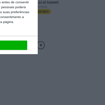
s antes de consentir
3.º Local Summit
 pessoais poderá
07/10/2026
s suas preferências
SAIBA MAIS
 consentimento a
da página.