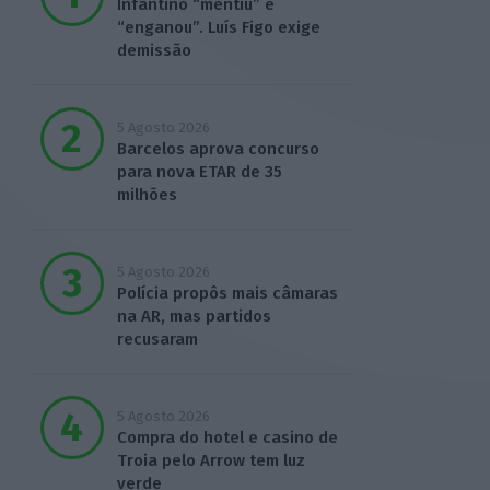
Infantino “mentiu” e
“enganou”. Luís Figo exige
demissão
5 Agosto 2026
Barcelos aprova concurso
para nova ETAR de 35
milhões
5 Agosto 2026
Polícia propôs mais câmaras
na AR, mas partidos
recusaram
5 Agosto 2026
Compra do hotel e casino de
Troia pelo Arrow tem luz
verde