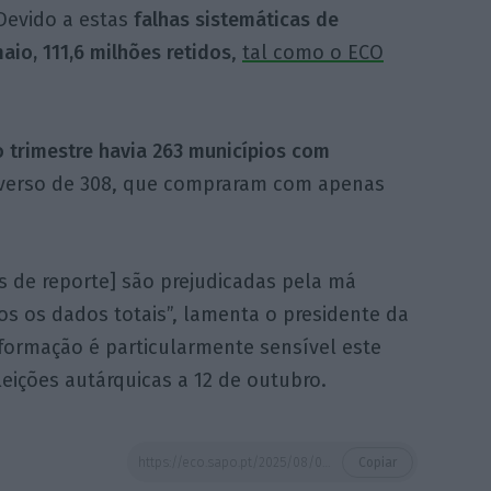
 Devido a estas
falhas sistemáticas de
io, 111,6 milhões retidos
,
tal como o ECO
 trimestre havia 263 municípios com
verso de 308, que compraram com apenas
s de reporte] são prejudicadas pela má
s os dados totais”, lamenta o presidente da
formação é particularmente sensível este
eições autárquicas a 12 de outubro.
https://eco.sapo.pt/2025/08/07/ha-camaras-que-levam-mais-de-cinco-meses-a-pagar-aos-fornecedores/
Copiar