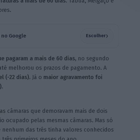
 faturas a mais de
60 dias
. Tábua, Melgaço e
ores.
›
a no Google
Escolher
ue pagaram a mais de 60 dias,
no segundo
até melhorou os prazos de pagamento. A
l (-22 dias)
. Já o
maior agravamento foi
)
.
4 as câmaras que demoravam mais de dois
ódio ocupado pelas mesmas câmaras. Mas só
ue nenhum das três tinha valores conhecidos
três primeiros meses do ano.