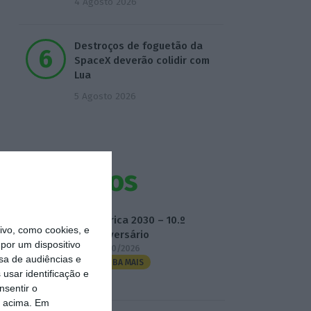
4 Agosto 2026
Destroços de foguetão da
SpaceX deverão colidir com
Lua
5 Agosto 2026
Eventos
Fábrica 2030 – 10.º
vo, como cookies, e
Aniversário
por um dispositivo
14/10/2026
sa de audiências e
SAIBA MAIS
usar identificação e
nsentir o
o acima. Em