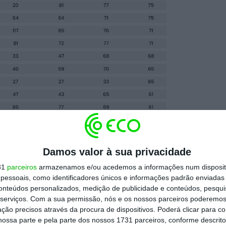
Damos valor à sua privacidade
31
parceiros
armazenamos e/ou acedemos a informações num dispositi
,2 milhões de euros desde dezembro e
essoais, como identificadores únicos e informações padrão enviadas 
em 46 dias”, sublinha, ao ECO, o presidente
conteúdos personalizados, medição de publicidade e conteúdos, pesqui
serviços.
Com a sua permissão, nós e os nossos parceiros poderemos 
âmara de Tábua queria fazer um “saneamento
ção precisos através da procura de dispositivos. Poderá clicar para co
 pagar algumas faturas para tentar atingir o
ossa parte e pela parte dos nossos 1731 parceiros, conforme descrit