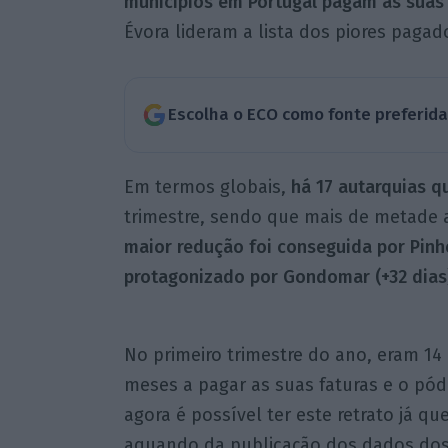
municípios em Portugal pagam as suas
Évora lideram a lista dos piores pagad
Escolha o ECO como fonte preferid
Em termos globais,
há 17 autarquias q
trimestre, sendo que mais de metade 
maior redução foi conseguida por Pinhe
protagonizado por Gondomar (+32 dias
No primeiro trimestre do ano, eram 1
meses a pagar as suas faturas e o p
agora é possível ter este retrato já q
aquando da publicação dos dados dos 