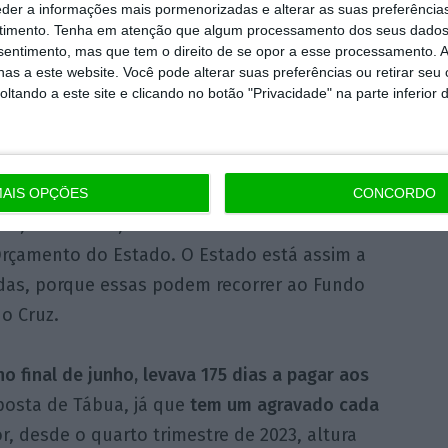
eder a informações mais pormenorizadas e alterar as suas preferência
oder recorrer aos mecanismos existentes, tal
timento.
Tenha em atenção que algum processamento dos seus dados
o foi possível. A solução foi “fazer um esforço
nsentimento, mas que tem o direito de se opor a esse processamento. A
as a este website. Você pode alterar suas preferências ou retirar seu
 e pagar as faturas em atraso.
tando a este site e clicando no botão "Privacidade" na parte inferior 
ibe-se das suas responsabilidades”, critica o
cional de Municípios fez uma exposição ao
ha de tesouraria para ajudar os municípios
AIS OPÇÕES
CONCORDO
, inferior a 1,5 milhões de euros”. “Mas o
Orçamento do Estado. O Estado está assim a
adas, porque essas podem recorrer ao Fundo
do Cruz.
 final de junho, levava 175 dias a pagar aos
osta de Tábua, já que
tem um agravado cada
r, desde o quarto trimestre de 2023, altura