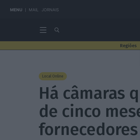
MENU
MAIL
JORNAIS
Regiões
Local Online
Há câmaras q
de cinco mes
fornecedores