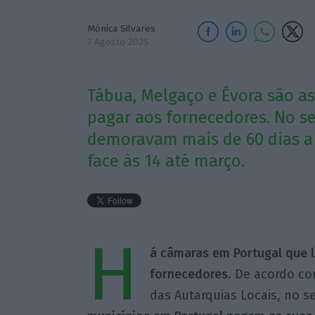
Mónica Silvares
7 Agosto 2025
Tábua, Melgaço e Évora são a
pagar aos fornecedores. No s
demoravam mais de 60 dias a
face às 14 até março.
H
á câmaras em Portugal que 
fornecedores
. De acordo co
das Autarquias Locais, no s