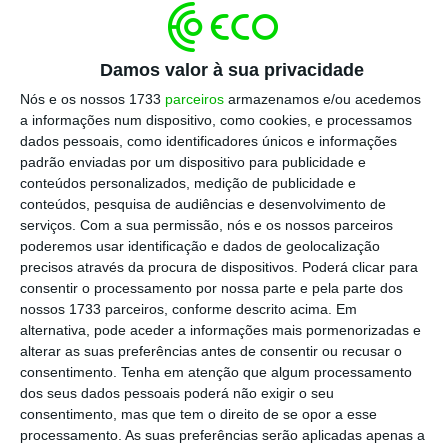
de retenção na fonte,
reduzindo as taxas que
incidem mensalmente sobre os rendimentos
pagos pela Segurança Social e pela Caixa
Damos valor à sua privacidade
Geral de Aposentações (CGA), que só entrega
Nós e os nossos 1733
parceiros
armazenamos e/ou acedemos
as pensões dia 19 de agosto.
a informações num dispositivo, como cookies, e processamos
dados pessoais, como identificadores únicos e informações
padrão enviadas por um dispositivo para publicidade e
Ao longo deste ano, há três tabelas mensais
conteúdos personalizados, medição de publicidade e
distintas: umas para o período de janeiro a
conteúdos, pesquisa de audiências e desenvolvimento de
serviços.
Com a sua permissão, nós e os nossos parceiros
julho, outras para os meses de agosto e
poderemos usar identificação e dados de geolocalização
setembro, outras para os meses de outubro,
precisos através da procura de dispositivos. Poderá clicar para
novembro e dezembro.
consentir o processamento por nossa parte e pela parte dos
nossos 1733 parceiros, conforme descrito acima. Em
alternativa, pode aceder a informações mais pormenorizadas e
Em agosto e setembro, as taxas são
alterar as suas preferências antes de consentir ou recusar o
especialmente mais baixas, para compensar o
consentimento.
Tenha em atenção que algum processamento
dos seus dados pessoais poderá não exigir o seu
facto de a cobrança do IRS nos primeiros sete
consentimento, mas que tem o direito de se opor a esse
meses do ano ter sido efetuada com base na
processamento. As suas preferências serão aplicadas apenas a