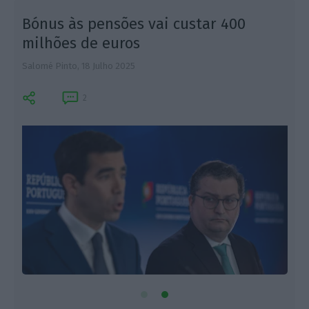
m
Bónus às pensões vai custar 400
milhões de euros
Salomé Pinto,
18 Julho 2025
L
2