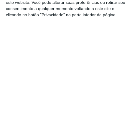
versão dos escalões do IRS anterior à descida
este website. Você pode alterar suas preferências ou retirar seu
consentimento a qualquer momento voltando a este site e
aprovada em julho na Assembleia da
clicando no botão "Privacidade" na parte inferior da página.
República.
Nestes dois meses, alguns pensionistas terão
uma retenção de 0%.
Quem recebe uma
pensão bruta até 1.116 euros – um
pensionista solteiro ou um pensionista que é
casado com alguém que também aufere
rendimentos – não irá entregar qualquer
quantia de IRS, porque a tabela prevê uma
isenção (uma taxa de 0%). Com isso, a pensão
a receber na conta bancária será igual ao
valor bruto.
Só haverá IRS a entregar pelos pensionistas