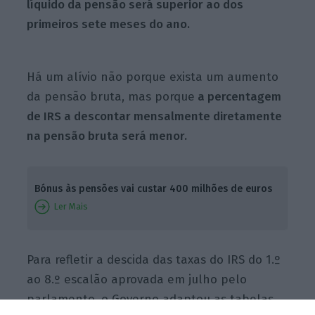
líquido da pensão será superior ao dos
primeiros sete meses do ano.
Há um alívio não porque exista um aumento
da pensão bruta, mas porque
a percentagem
de IRS a descontar mensalmente diretamente
na pensão bruta será menor.
Bónus às pensões vai custar 400 milhões de euros
Ler Mais
Para refletir a descida das taxas do IRS do 1.º
ao 8.º escalão aprovada em julho pelo
parlamento, o Governo adaptou as tabelas