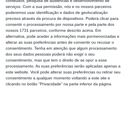
sucessor.
Sabia que queriam perguntar isto”,
conteúdos, pesquisa de audiências e desenvolvimento de
serviços.
Com a sua permissão, nós e os nossos parceiros
disse numa entrevista à revista norte-
poderemos usar identificação e dados de geolocalização
americana Time, transmitida pela televisão
precisos através da procura de dispositivos. Poderá clicar para
estatal bielorrussa, citada pela agência de
consentir o processamento por nossa parte e pela parte dos
nossos 1731 parceiros, conforme descrito acima. Em
notícias espanhola EFE.
alternativa, pode aceder a informações mais pormenorizadas e
alterar as suas preferências antes de consentir ou recusar o
Nikolai Lukashenko, 20 anos, terceiro filho de
consentimento.
Tenha em atenção que algum processamento
dos seus dados pessoais poderá não exigir o seu
Alexander Lukashenko, tem sido referido
consentimento, mas que tem o direito de se opor a esse
como possível sucessor do pai por o
processamento. As suas preferências serão aplicadas apenas a
acompanhar com frequência, incluindo à
este website. Você pode alterar suas preferências ou retirar seu
consentimento a qualquer momento voltando a este site e
Assembleia-Geral das Nações Unidas quando
clicando no botão "Privacidade" na parte inferior da página.
tinha 11 anos.
Lukashenko empossado como Presidente pela
sétima vez
Ler Mais