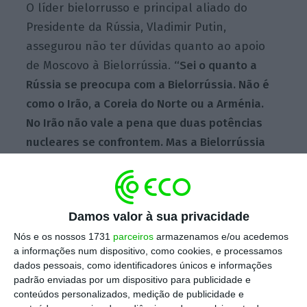
O líder bielorrusso e principal aliado do
Presidente da Rússia, Vladimir Putin,
assegurou não ter dúvidas quanto ao apoio
de Moscovo à Bielorrússia.
“Sei o quanto a
Rússia se preocupa com a Bielorrússia. Não é
como o Irão, a Coreia do Norte ou a Arménia.
No Irão não vale a pena que duas potências
nucleares se confrontem. Mas a Bielorrússia
vale. A Ucrânia também não”, afirmou.
Lukashenko, 70 anos, excluiu ainda o filho
Damos valor à sua privacidade
Nikolai como sucessor, na véspera do quinto
Nós e os nossos 1731
parceiros
armazenamos e/ou acedemos
aniversário dos protestos contra a alegada
a informações num dispositivo, como cookies, e processamos
dados pessoais, como identificadores únicos e informações
fraude eleitoral que lhe permitiu ser reeleito
padrão enviadas por um dispositivo para publicidade e
em agosto de 2020.
“Não, ele não é um
conteúdos personalizados, medição de publicidade e