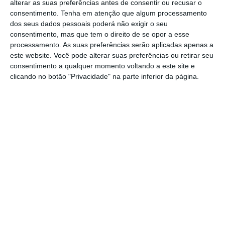
necessário lançar um novo concurso
, sendo o
alterar as suas preferências antes de consentir ou recusar o
consentimento.
Tenha em atenção que algum processamento
primeiro passo aprovar a realização de
dos seus dados pessoais poderá não exigir o seu
despesa para os anos de 2026 a 2028. Num
consentimento, mas que tem o direito de se opor a esse
contexto de elevado aumento dos preços dos
processamento. As suas preferências serão aplicadas apenas a
este website. Você pode alterar suas preferências ou retirar seu
alimentos, o Executivo aumentou para 12,18
consentimento a qualquer momento voltando a este site e
milhões a autorização de despesa r
elativa à
clicando no botão "Privacidade" na parte inferior da página.
aquisição de serviços de fornecimento de
refeições confecionadas nos respetivos
refeitórios, um montante ao qual acresce o
IVA.
Para o próximo ano, a despesa autorizada
aumentou em 55,86 mil euros, uma subida de
1,5%, quando a previsão do Executivo é de que
a inflação se situe nos 2%, em 2026
, de acordo
com o Plano de Médio Prazo.
O INE revelou na