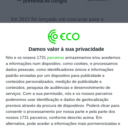
preferida no Google
Em 2023 foi lançado um concurso para o
fornecimento de refeições aos beneficiários
do regime da ação social complementar dos
trabalhadores da administração direta e
Damos valor à sua privacidade
indireta do Estado.
A empresa escolhida,
a
Nós e os nossos 1731
parceiros
armazenamos e/ou acedemos
Eurest, assinou contrato
por dois anos (2024 e
a informações num dispositivo, como cookies, e processamos
2025) com a possibilidade de o prolongar por
dados pessoais, como identificadores únicos e informações
mais um (2026). Para estes três anos foi
padrão enviadas por um dispositivo para publicidade e
conteúdos personalizados, medição de publicidade e
autorizada a
realização de despesa de 10,76
conteúdos, pesquisa de audiências e desenvolvimento de
milhões
de euros.
serviços.
Com a sua permissão, nós e os nossos parceiros
poderemos usar identificação e dados de geolocalização
precisos através da procura de dispositivos. Poderá clicar para
consentir o processamento por nossa parte e pela parte dos
No entanto, a
Eurest não quer proceder à
nossos 1731 parceiros, conforme descrito acima. Em
prorrogação do contrato e, por isso, vai ser
alternativa, pode aceder a informações mais pormenorizadas e