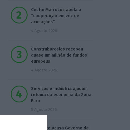
Ceuta: Marrocos apela à
“cooperação em vez de
acusações”
4 Agosto 2026
Construbarcelos recebeu
quase um milhão de fundos
europeus
4 Agosto 2026
Serviços e indústria ajudam
retoma da economia da Zona
Euro
5 Agosto 2026
Sindicato acusa Governo de