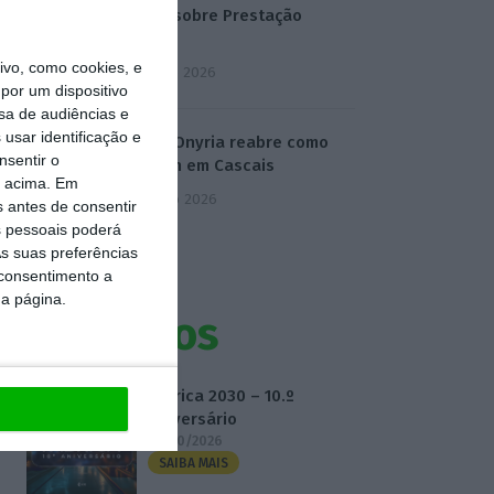
mentir sobre Prestação
Única
vo, como cookies, e
5 Agosto 2026
por um dispositivo
sa de audiências e
usar identificação e
Antigo Onyria reabre como
nsentir o
Kimpton em Cascais
o acima. Em
6 Agosto 2026
s antes de consentir
 pessoais poderá
s suas preferências
 consentimento a
da página.
Eventos
Fábrica 2030 – 10.º
Aniversário
14/10/2026
SAIBA MAIS