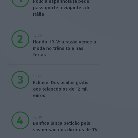
Polícia espanhola já pede
passaporte a viajantes de
Itália
14:22
Honda HR-V: a razão vence a
moda no trânsito e nas
férias
12:34
Eclipse. Dos óculos grátis
aos telescópios de 12 mil
euros
12:09
Benfica lança petição pela
suspensão dos direitos de TV