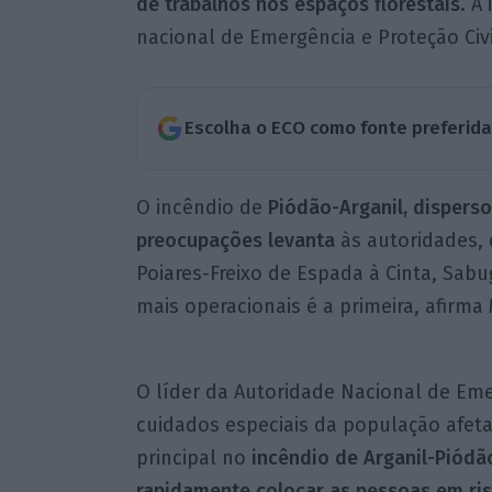
de trabalhos nos espaços florestais
. A
nacional de Emergência e Proteção Civ
Escolha o ECO como fonte preferid
O incêndio de
Piódão-Arganil, disperso
preocupações levanta
às autoridades, 
Poiares-Freixo de Espada à Cinta, Sabu
mais operacionais é a primeira, afirma 
O líder da Autoridade Nacional de Emer
cuidados especiais da população afeta
principal no
incêndio de Arganil-Piód
rapidamente colocar as pessoas em ris