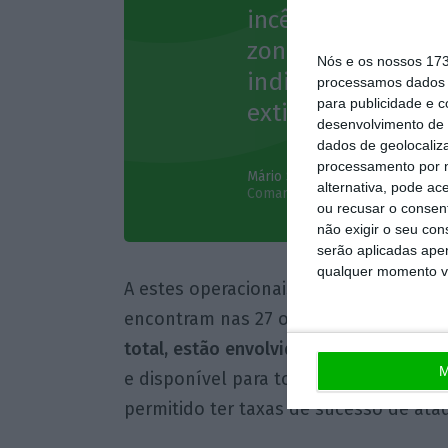
incêndio chegue a 
zonas onde estamo
Nós e os nossos 17
indireta, tenhamo
processamos dados p
para publicidade e 
extinguir
desenvolvimento de 
dados de geolocaliza
processamento por n
Mário Silvestre
alternativa, pode ac
Comandante Nacional de Emergê
ou recusar o consen
não exigir o seu co
serão aplicadas apen
qualquer momento vol
A estes operacionais acrescem 1.502 p
encontram nas 27 ocorrências nas fase
total, estão envolvidos 3.708 operacio
M
e disponível para todas as missões de 
permitido ter taxas de sucesso de ataq