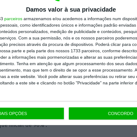
essas frentes, a essas
Damos valor à sua privacidade
s a trabalhar de forma
33
parceiros
armazenamos e/ou acedemos a informações num dispositi
s a capacidade de os
essoais, como identificadores únicos e informações padrão enviadas 
conteúdos personalizados, medição de publicidade e conteúdos, pesqui
serviços.
Com a sua permissão, nós e os nossos parceiros poderemos 
ção precisos através da procura de dispositivos. Poderá clicar para co
ossa parte e pela parte dos nossos 1733 parceiros, conforme descrit
eder a informações mais pormenorizadas e alterar as suas preferência
ncia e Proteção Civil
timento.
Tenha em atenção que algum processamento dos seus dados
nsentimento, mas que tem o direito de se opor a esse processamento. A
as a este website. Você pode alterar suas preferências ou retirar seu
tando a este site e clicando no botão "Privacidade" na parte inferior 
essoas, 497 veículos e 12 meios aéreos que se
s de resolução, conclusão e vigilância.
No
nais
. “O restante dispositivo continua pronto
AIS OPÇÕES
CONCORDO
ataque inicial, que é o que nos tem
ue inicial de 96%”.