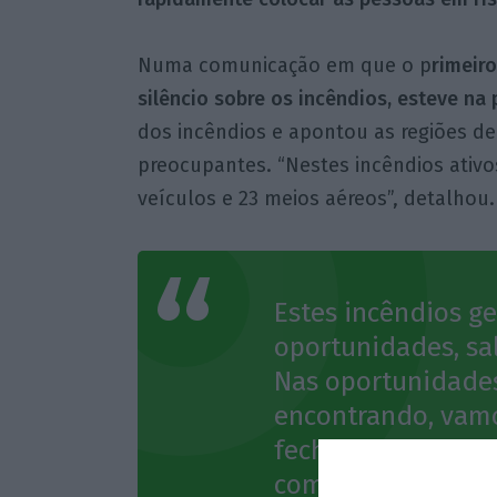
Numa comunicação em que o p
rimeiro
silêncio sobre os incêndios, esteve na p
dos incêndios e apontou as regiões d
preocupantes. “Nestes incêndios ativ
veículos e 23 meios aéreos”, detalhou.
Estes incêndios g
oportunidades, sa
Nas oportunidade
encontrando, vam
fechando, sobretu
combate indireto,