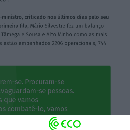
-ministro, criticado nos últimos dias pelo seu
rimeira fila
, Mário Silvestre fez um balanço
e Tâmega e Sousa e Alto Minho como as mais
os estão empenhados 2206 operacionais, 744
erem-se. Procuram-se
lvaguardam-se pessoas.
s que vamos
os combatê-lo, vamos
do com recurso a
 para que quando o