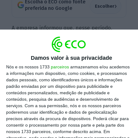
Escolha o ECO como fonte
›
Escolher
preferida no Google
A empresa informou que, nesse período,
entregou 81.302 automóveis, o que
representou um aumento anual de 197,7%, e
que as receitas da sua divisão de veículos
Damos valor à sua privacidade
elétricos triplicaram
para 20.600 milhões de
Nós e os nossos 1733
parceiros
armazenamos e/ou acedemos
yuans (2.456 milhões de euros).
a informações num dispositivo, como cookies, e processamos
dados pessoais, como identificadores únicos e informações
padrão enviadas por um dispositivo para publicidade e
conteúdos personalizados, medição de publicidade e
A Xiaomi destacou ainda que o seu
novo
conteúdos, pesquisa de audiências e desenvolvimento de
modelo YU7, lançado em junho, registou uma
serviços.
Com a sua permissão, nós e os nossos parceiros
procura recorde com 240.000 pedidos
poderemos usar identificação e dados de geolocalização
precisos através da procura de dispositivos. Poderá clicar para
confirmados nas suas primeiras 18 horas no
consentir o processamento por nossa parte e pela parte dos
mercado.
O presidente do grupo explicou
nossos 1733 parceiros, conforme descrito acima. Em
ainda que, embora o negócio automóvel
alternativa, pode aceder a informações mais pormenorizadas e