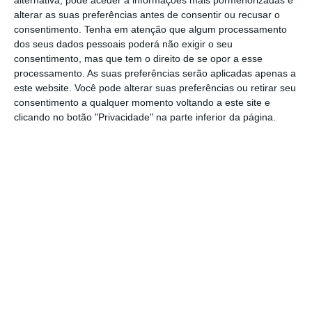
alterar as suas preferências antes de consentir ou recusar o
tenha reduzido as suas perdas para 300
consentimento.
Tenha em atenção que algum processamento
milhões de yuans (36 milhões de euros) no
dos seus dados pessoais poderá não exigir o seu
segundo trimestre, a empresa acumula
consentimento, mas que tem o direito de se opor a esse
processamento. As suas preferências serão aplicadas apenas a
investimentos avultados e não espera lucros
este website. Você pode alterar suas preferências ou retirar seu
sustentados a curto prazo.
consentimento a qualquer momento voltando a este site e
clicando no botão "Privacidade" na parte inferior da página.
Xiaomi lança SUV e óculos IA que permitem pagar
com o olhar
Ler Mais
No mesmo trimestre, a empresa alcançou
receitais totais de 116.000 milhões de yuans
(13.831 milhões de euros), uma subida de 30,5%
face a 2024,
enquanto o lucro líquido
ajustado ascendeu a 10.800 milhões de yuans