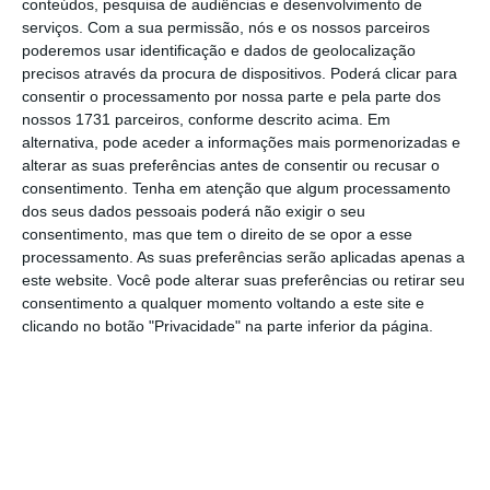
conteúdos, pesquisa de audiências e desenvolvimento de
Pendular se manteve “firme no mercado”.
serviços.
Com a sua permissão, nós e os nossos parceiros
poderemos usar identificação e dados de geolocalização
precisos através da procura de dispositivos. Poderá clicar para
Para a CP, estes resultados evidenciam um
consentir o processamento por nossa parte e pela parte dos
“crescimento contínuo na procura” dos seus
nossos 1731 parceiros, conforme descrito acima. Em
alternativa, pode aceder a informações mais pormenorizadas e
serviços e “confirmam a atratividade do
alterar as suas preferências antes de consentir ou recusar o
comboio como uma solução de transporte
consentimento.
Tenha em atenção que algum processamento
segura, sustentável e acessível”.
dos seus dados pessoais poderá não exigir o seu
consentimento, mas que tem o direito de se opor a esse
processamento. As suas preferências serão aplicadas apenas a
este website. Você pode alterar suas preferências ou retirar seu
Supremo confirma decisão para CP avançar com
consentimento a qualquer momento voltando a este site e
concurso
clicando no botão "Privacidade" na parte inferior da página.
Ler Mais
No que se refere ao
Passe Ferroviário Verde,
implementado em outubro de 2024
para
estimular o uso de transportes públicos e