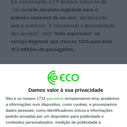
Em comunicado, a CP destaca tratar-se de
“um
recorde absoluto registado para o
primeiro semestre de um ano
“, detalhando
que o aumento “é transversal à generalidade
dos serviços”, mas
“mais expressivo” no
serviço Regional, que cresceu 133% para mais
15,3 milhões de passageiros.
Já os Urbanos de Coimbra registaram uma
subida de 84% e o
Intercidades de 48%
.
Damos valor à sua privacidade
Considerando o número de passageiros
Nós e os nossos 1731
parceiros
armazenamos e/ou acedemos
transportados, os urbanos de Lisboa
a informações num dispositivo, como cookies, e processamos
continuam a apresentar os valores mais
dados pessoais, como identificadores únicos e informações
padrão enviadas por um dispositivo para publicidade e
elevados, atingindo cerca de 68 milhões de
conteúdos personalizados, medição de publicidade e
passageiros até junho, enquanto o Alfa