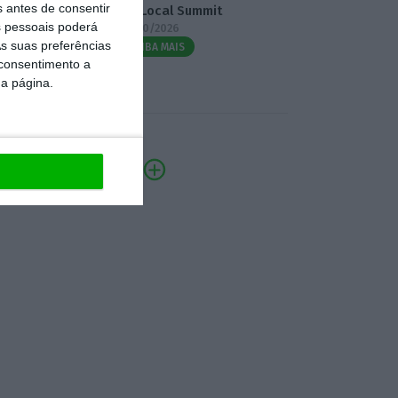
s antes de consentir
3.º Local Summit
 pessoais poderá
07/10/2026
s suas preferências
SAIBA MAIS
 consentimento a
da página.