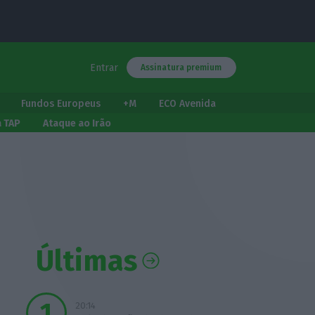
Entrar
Assinatura premium
Fundos Europeus
+M
ECO Avenida
a TAP
Ataque ao Irão
Últimas
20:14