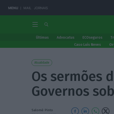
MENU
MAIL
JORNAIS
Últimas
Advocatus
ECOseguros
T
Caso Luís Neves
Or
Atualidade
Os sermões d
Governos sob
Salomé Pinto