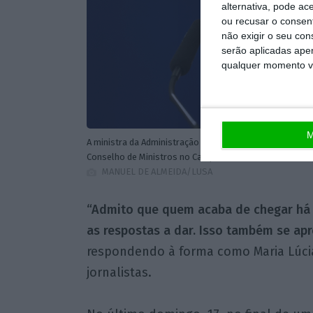
alternativa, pode ac
ou recusar o consen
não exigir o seu co
serão aplicadas apen
qualquer momento vol
M
A ministra da Administração Interna, Maria Lúcia Amaral
Conselho de Ministros no Campus XXI, em Lisboa, 7 d
MANUEL DE ALMEIDA/LUSA
“Admito que quem acaba de chegar há 
as respostas a dar. Isso também se ap
respondendo à forma como Maria Lúci
jornalistas.