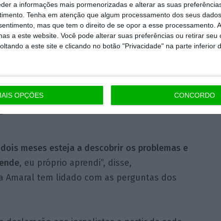
eder a informações mais pormenorizadas e alterar as suas preferência
timento.
Tenha em atenção que algum processamento dos seus dados
nsentimento, mas que tem o direito de se opor a esse processamento. A
as a este website. Você pode alterar suas preferências ou retirar seu
tando a este site e clicando no botão "Privacidade" na parte inferior 
AIS OPÇÕES
CONCORDO
, durante a conferência de imprensa no final da reunião do
e agosto de 2025. MANUEL DE ALMEIDA/LUSA
dois meses esteja a descobrir os problemas e
rende
, eu próprio aprendi”, disse,
a Amaral tem lidado com as perguntas dos