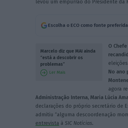
levou um empurrão do Presidente da 
Escolha o ECO como fonte preferid
O Chefe
Marcelo diz que MAI ainda
recandi
“está a descobrir os
eleições
problemas”
No ano p
Ler Mais
Montene
agora r
Administração Interna, Maria Lúcia Ama
declarações do próprio secretário de E
admitiu “alguma descoordenação mom
entrevista
à
SIC
Notícias
.