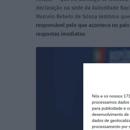
declaração na sede da Autoridade Naci
Marcelo Rebelo de Sousa lembrou qu
responsável pelo que acontece no país 
respostas imediatas.
Nós e os nossos 17
processamos dados p
para publicidade e 
desenvolvimento de 
dados de geolocaliza
processamento por n