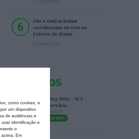
5 Agosto 2026
Irão e Omã acordam
coordenadas da rota no
Estreito de Ormuz
5 Agosto 2026
Eventos
Fábrica 2030 – 10.º
vo, como cookies, e
Aniversário
por um dispositivo
14/10/2026
sa de audiências e
SAIBA MAIS
usar identificação e
nsentir o
o acima. Em