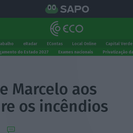
rabalho
eRadar
EContas
Local Online
Capital Verde
çamento do Estado 2027
Exames nacionais
Privatização d
e Marcelo aos
re os incêndios