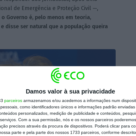
onal de Emergência e Proteção Civil —,
e
o Governo é, pelo menos em teoria,
e disse ser natural que a população queira
Damos valor à sua privacidade
33
parceiros
armazenamos e/ou acedemos a informações num dispositi
essoais, como identificadores únicos e informações padrão enviadas 
conteúdos personalizados, medição de publicidade e conteúdos, pesqui
serviços.
Com a sua permissão, nós e os nossos parceiros poderemos 
ção precisos através da procura de dispositivos. Poderá clicar para co
ossa parte e pela parte dos nossos 1733 parceiros, conforme descrit