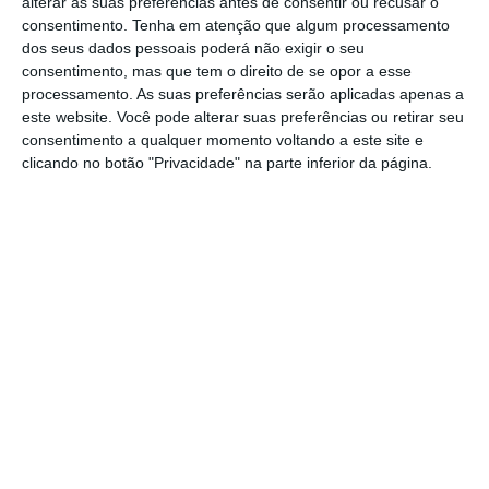
alterar as suas preferências antes de consentir ou recusar o
O anúncio do pedido de constituição de uma
consentimento.
Tenha em atenção que algum processamento
comissão eventual de inquérito sobre a
dos seus dados pessoais poderá não exigir o seu
consentimento, mas que tem o direito de se opor a esse
prevenção e o combate aos fogos florestais
processamento. As suas preferências serão aplicadas apenas a
ocorridos no verão de 2025, que
vai dar
este website. Você pode alterar suas preferências ou retirar seu
entrada hoje na Assembleia da República, foi
consentimento a qualquer momento voltando a este site e
clicando no botão "Privacidade" na parte inferior da página.
feito na freguesia de Avô
, no concelho de
Oliveira do Hospital, distrito de Coimbra,
depois de uma visita a casa de um agricultor
que viu as chamas terem atingido novamente
os seus bens.
https://eco.sapo.pt/2025/08/25/bloco-de-esquerda-tambem-vai-pedir-uma-comissao-de-inquerito-aos-incendios/
Copiar