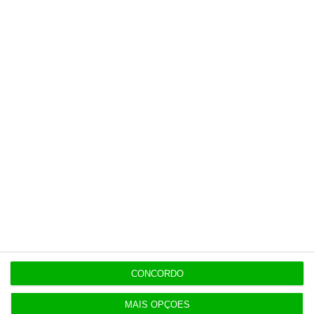
Populares
Médico de família e snacks. Como é o centro de
saúde privado
5 Agosto 2026
Ceuta: Marrocos apela à “cooperação em vez de
acusações”
4 Agosto 2026
Construbarcelos recebeu quase um milhão de
fundos europeus
CONCORDO
4 Agosto 2026
MAIS OPÇÕES