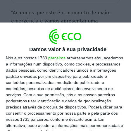
“Achamos que este é o momento de maior
emergência e
vamos apresentar uma
comissão de inquérito que tem um foco muito
específico, que é a coordenação e os meios de
combate ao incêndio
. De forma nenhuma
Damos valor à sua privacidade
interpretem isto como dizer que esta parte é
Nós e os nossos 1733
parceiros
armazenamos e/ou acedemos
mais importante que a parte que vem a
a informações num dispositivo, como cookies, e processamos
seguir, que é a gestão do território e da
dados pessoais, como identificadores únicos e informações
padrão enviadas por um dispositivo para publicidade e
floresta”, sustentou.
conteúdos personalizados, medição de publicidade e
conteúdos, pesquisa de audiências e desenvolvimento de
serviços.
Com a sua permissão, nós e os nossos parceiros
poderemos usar identificação e dados de geolocalização
Chega vai pedir comissão de inquérito aos fogos
precisos através da procura de dispositivos. Poderá clicar para
consentir o processamento por nossa parte e pela parte dos
Ler Mais
nossos 1733 parceiros, conforme descrito acima. Em
alternativa, pode aceder a informações mais pormenorizadas e