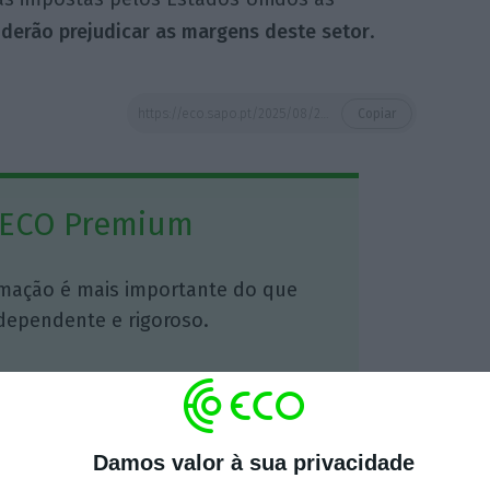
derão prejudicar as margens deste setor
.
https://eco.sapo.pt/2025/08/25/keurig-dr-pepper-paga-157-mil-milhoes-pela-jde-peets/
Copiar
 ECO Premium
mação é mais importante do que
dependente e rigoroso.
Premium e tenha acesso a notícias
nta, às reportagens e especiais que
ória.
Damos valor à sua privacidade