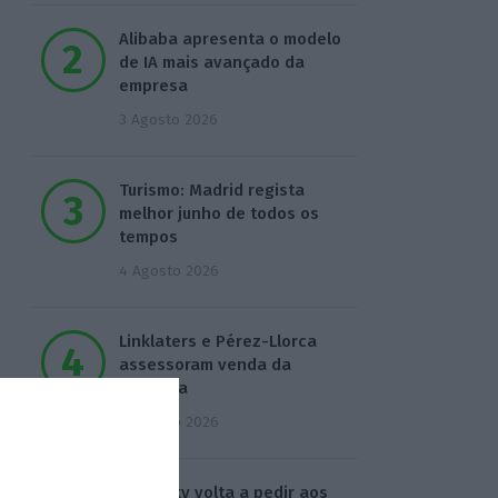
Alibaba apresenta o modelo
de IA mais avançado da
empresa
3 Agosto 2026
Turismo: Madrid regista
melhor junho de todos os
tempos
4 Agosto 2026
Linklaters e Pérez-Llorca
assessoram venda da
Caravela
4 Agosto 2026
Zelensky volta a pedir aos