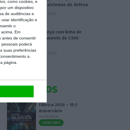
vo, como cookies, e
aliados sistemas de defesa
por um dispositivo
5 Agosto 2026
sa de audiências e
usar identificação e
nsentir o
BPF avança com linha de
o acima. Em
financiamento de 1.500
s antes de consentir
milhões
 pessoais poderá
s suas preferências
5 Agosto 2026
 consentimento a
da página.
Eventos
Fábrica 2030 – 10.º
Aniversário
14/10/2026
SAIBA MAIS