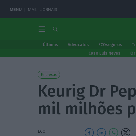
MENU
MAIL
JORNAIS
Últimas
Advocatus
ECOseguros
T
Caso Luís Neves
Or
Empresas
Keurig Dr Pep
mil milhões p
ECO