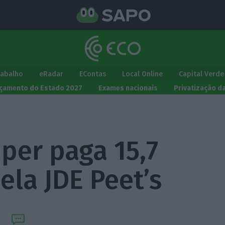
rabalho
eRadar
EContas
Local Online
Capital Verde
çamento do Estado 2027
Exames nacionais
Privatização d
per paga 15,7
ela JDE Peet’s