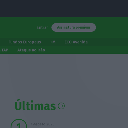
Entrar
Assinatura premium
Fundos Europeus
+M
ECO Avenida
a TAP
Ataque ao Irão
Últimas
7 Agosto 2026