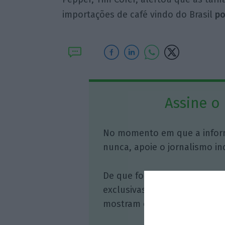
importações de café vindo do Brasil
po
Assine o
No momento em que a infor
nunca, apoie o jornalismo in
De que forma? Assine o ECO 
exclusivas, à opinião que co
mostram o outro lado da hist