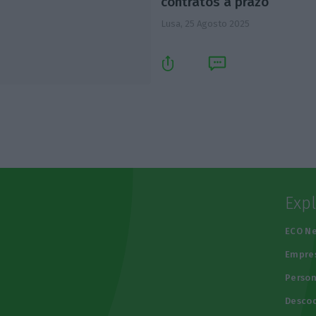
contratos a prazo
Lusa,
25 Agosto 2025
Exp
e
ECO N
Empre
Person
Descod