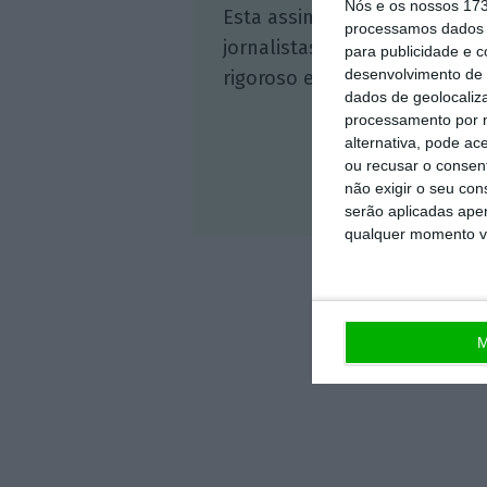
Nós e os nossos 17
Esta assinatura é uma forma
processamos dados p
jornalistas. A nossa contrap
para publicidade e 
desenvolvimento de 
rigoroso e credível.
dados de geolocaliza
processamento por n
alternativa, pode ac
ou recusar o consen
não exigir o seu co
Veja 
serão aplicadas apen
qualquer momento vol
M