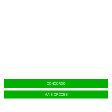
diretor
7 Agosto 2026
Diretor financeiro da PJ nega obra feita por amigo
de Neves
Populares
Portugal não pode ser apenas passagem
CONCORDO
6 Agosto 2026
MAIS OPÇÕES
Eólicas para ‘alimentar’ Start Campus em consulta
pública