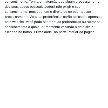
consentimento.
Tenha em atenção que algum processamento
ministra Maria de Lurdes Rodrigues, queria
dos seus dados pessoais poderá não exigir o seu
incluir as notas dos alunos nas avaliações de
consentimento, mas que tem o direito de se opor a esse
processamento. As suas preferências serão aplicadas apenas a
professores, mas a ideia nunca vingou.
este website. Você pode alterar suas preferências ou retirar seu
consentimento a qualquer momento voltando a este site e
clicando no botão "Privacidade" na parte inferior da página.
Segundo o semanário, o atual Governo não
adianta o que pretende alterar na avaliação
dos docentes.
Espera, todavia, que o novo
estatuto e regime de avaliação “entrem em
vigor em 2027”
, no momento em que se
completará a reposição do tempo de serviço
negociada há um ano.
(Notícia alterada às 10h32 para clarificar que a
revisão do Estatuto da Carreira Docente arranca
em setembro, estando o tema da avaliação dos