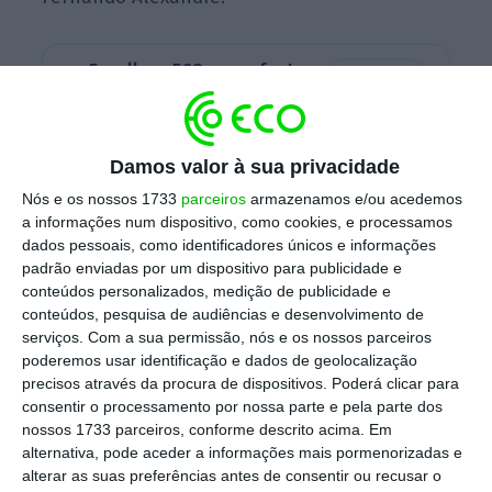
Escolha o ECO como fonte
›
Escolher
preferida no Google
Damos valor à sua privacidade
Nova agência para a educação vai dar bónus à
função pública
Nós e os nossos 1733
parceiros
armazenamos e/ou acedemos
a informações num dispositivo, como cookies, e processamos
Ler Mais
dados pessoais, como identificadores únicos e informações
padrão enviadas por um dispositivo para publicidade e
conteúdos personalizados, medição de publicidade e
As negociações com os sindicatos para esta
conteúdos, pesquisa de audiências e desenvolvimento de
revisão do estatuto arrancam agora em
serviços.
Com a sua permissão, nós e os nossos parceiros
setembro.
O tema da avaliação dos
poderemos usar identificação e dados de geolocalização
precisos através da procura de dispositivos. Poderá clicar para
professores é particularmente quente e,
consentir o processamento por nossa parte e pela parte dos
como recorda o jornal, motivou uma das
nossos 1733 parceiros, conforme descrito acima. Em
maiores manifestações de professores: em
alternativa, pode aceder a informações mais pormenorizadas e
alterar as suas preferências antes de consentir ou recusar o
2008, a então tutela, sob a batuta da